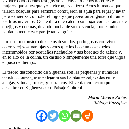
lavaderos todos ellos testigos de la actividad de los hombres y
mujeres que antes que yo vivieron, esta tierra. Seres humanos que
talaron bosques para sembrar; condujeron el agua para regar y lavar,
para extraer sal, o moler el trigo, y que pasearon su ganado durante
los fríos inviernos. Gente dura que calentó su hogar con las ramas de
quejigos y encinas, dejando huella de su existencia, modelando
paulatinamente este paraje tan singular.
Un territorio austero de suelos desnudos, pedregosos con vivos
colores rojizos, naranjas y ocres que los hace únicos; suelos
interrumpidos por pequeños riachuelos y sus bosques de galería y,
en lo alto de la colina, un castillo o simplemente una torre que vigila
el paso del tiempo.
El tesoro desconocido de Sigüenza son las pequeñas y humildes
construcciones que nos dejaron sus habitantes salpicadas entre
aliagas, sabinas, robles, y barrancos. El verdadero tesoro por
descubrir en Sigüenza es su Paisaje Cultural.
María Morera Pintos
Bióloga Paisajista
Etiquetas