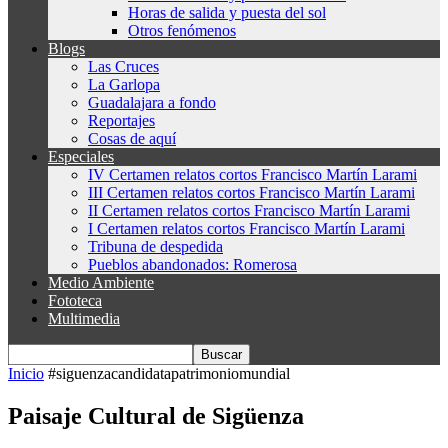
Horas de salida y puesta del sol
Otros fenómenos
Blogs
Las Cruces
La Garlopa
Guadalajara a fondo
Reportajes
Cosas de aquí
Especiales
IV Certamen relatos cortos Francisco Martín Larami
III Certamen relatos cortos Francisco Martín Larami
II Certamen relatos cortos Francisco Martín Larami
I Certamen relatos cortos Francisco Martín Larami
Tribuna de despedida
Pueblos abandonados: Romerosa
Medio Ambiente
Fototeca
Multimedia
Inicio
#siguenzacandidatapatrimoniomundial
Paisaje Cultural de Sigüenza