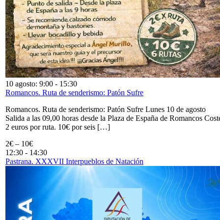
10 agosto: 9:00
-
15:30
Romancos. Ruta de senderismo: Patón Sufre
Romancos. Ruta de senderismo: Patón Sufre Lunes 10 de agosto
Salida a las 09,00 horas desde la Plaza de España de Romancos Cost
2 euros por ruta. 10€ por seis […]
2€ – 10€
12:30
-
14:30
Pastrana. XXXVII Interpueblos de Natación