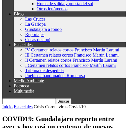
Horas de salida y puesta del sol
Otros fenómenos
Blogs
Las Cruces
La Garlopa
Guadalajara a fondo
Reportajes
Cosas de aquí
Especiales
IV Certamen relatos cortos Francisco Martín Larami
III Certamen relatos cortos Francisco Martín Larami
II Certamen relatos cortos Francisco Martín Larami
I Certamen relatos cortos Francisco Martín Larami
Tribuna de despedida
Pueblos abandonados: Romerosa
Medio Ambiente
Fototeca
Multimedia
Inicio
Especiales
Crisis Coronavirus Covid-19
COVID19: Guadalajara reporta entre
ayer y hoy casi un centenar de nuevos