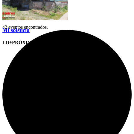
42 eventos encontrados.
Mi solsticio
LO+PRÓXIMO (CITAS)