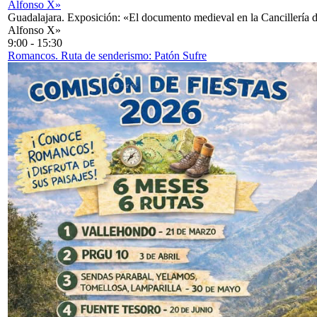
Alfonso X»
Guadalajara. Exposición: «El documento medieval en la Cancillería 
Alfonso X»
9:00
-
15:30
Romancos. Ruta de senderismo: Patón Sufre