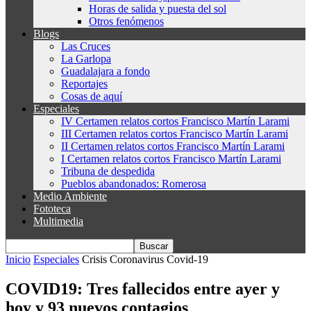
Horas de salida y puesta del sol
Otros fenómenos
Blogs
Las Cruces
La Garlopa
Guadalajara a fondo
Reportajes
Cosas de aquí
Especiales
IV Certamen relatos cortos Francisco Martín Larami
III Certamen relatos cortos Francisco Martín Larami
II Certamen relatos cortos Francisco Martín Larami
I Certamen relatos cortos Francisco Martín Larami
Tribuna de despedida
Pueblos abandonados: Romerosa
Medio Ambiente
Fototeca
Multimedia
Inicio
Especiales
Crisis Coronavirus Covid-19
COVID19: Tres fallecidos entre ayer y
hoy y 93 nuevos contagios