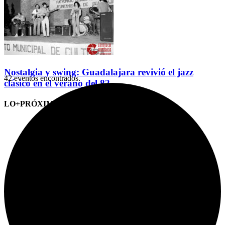
Nostalgia y swing: Guadalajara revivió el jazz
42 eventos encontrados.
clásico en el verano del 82
LO+PRÓXIMO (CITAS)