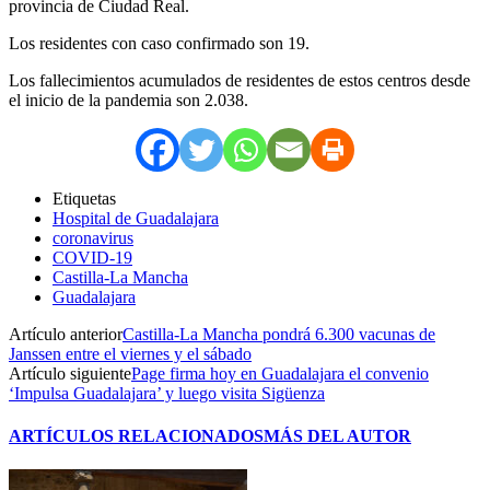
provincia de Ciudad Real.
Los residentes con caso confirmado son 19.
Los fallecimientos acumulados de residentes de estos centros desde
el inicio de la pandemia son 2.038.
Etiquetas
Hospital de Guadalajara
coronavirus
COVID-19
Castilla-La Mancha
Guadalajara
Artículo anterior
Castilla-La Mancha pondrá 6.300 vacunas de
Janssen entre el viernes y el sábado
Artículo siguiente
Page firma hoy en Guadalajara el convenio
‘Impulsa Guadalajara’ y luego visita Sigüenza
ARTÍCULOS RELACIONADOS
MÁS DEL AUTOR