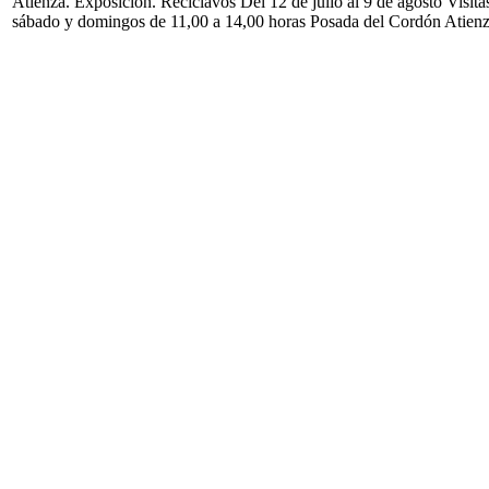
Atienza. Exposición. Reciclavos Del 12 de julio al 9 de agosto Visita
sábado y domingos de 11,00 a 14,00 horas Posada del Cordón Atien