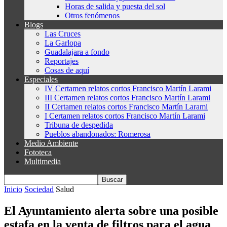
Horas de salida y puesta del sol
Otros fenómenos
Blogs
Las Cruces
La Garlopa
Guadalajara a fondo
Reportajes
Cosas de aquí
Especiales
IV Certamen relatos cortos Francisco Martín Larami
III Certamen relatos cortos Francisco Martín Larami
II Certamen relatos cortos Francisco Martín Larami
I Certamen relatos cortos Francisco Martín Larami
Tribuna de despedida
Pueblos abandonados: Romerosa
Medio Ambiente
Fototeca
Multimedia
Inicio
Sociedad
Salud
El Ayuntamiento alerta sobre una posible
estafa en la venta de filtros para el agua