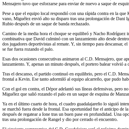
Mensajero tuvo que esforzarse para enviar de nuevo a saque de esquin
Pese a que el equipo local respondió con una rápida contra en la que 
vano, Miguélez envió alto su disparo tras una prolongación de Dani Ig
Rubio después de un saque de banda rechazado.
Camino de la media hora el choque se equilibró y Nacho Rodríguez in
combinativa que David culminó con un lanzamiento alto desde dentro d
dos jugadores deportivistas al remate. Y, sin tiempo para descansar
se fue fuera rozando el palo.
Esas dos ocasiones consecutivas animaron al C.D. Mensajero, que apr
lanzamiento. Y, apenas un minuto después, el portero balear volvió a 
Tras el descanso, el partido continuó en equilibrio, pero el C.D. Mens
frontal a Kevin. Ese tanto adormiló al equipo alcarreño, que pudo h
Con el gol en contra, el Dépor adelantó sus líneas defensivas, pero n
Miguélez que salió rozando el palo en un saque de esquina de Manzano
Ya en el último cuarto de hora, el cuadro guadalajareño lo siguió inte
se marchó fuera desde la frontal. Esa oportunidad fue el anticipo de l
después de regatear a Ione tras un buen pase en profundidad. Una opo
tras una prolongación de Rangel y dio por cerrado el encuentro.