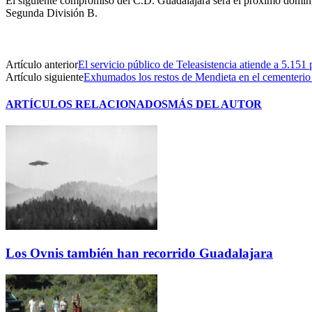
El siguiente compromiso del C.D. Guadalajara será el próximo domingo
Segunda División B.
Artículo anterior
El servicio público de Teleasistencia atiende a 5.151
Artículo siguiente
Exhumados los restos de Mendieta en el cementerio
ARTÍCULOS RELACIONADOS
MÁS DEL AUTOR
Los Ovnis también han recorrido Guadalajara