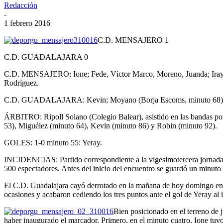
Redacción
-
1 febrero 2016
C.D. MENSAJERO 1
C.D. GUADALAJARA 0
C.D. MENSAJERO: Ione; Fede, Víctor Marco, Moreno, Juanda; Iray (
Rodríguez.
C.D. GUADALAJARA: Kevin; Moyano (Borja Escoms, minuto 68); Rang
ÁRBITRO: Ripoll Solano (Colegio Balear), asistido en las bandas por 
53), Miguélez (minuto 64), Kevin (minuto 86) y Robin (minuto 92).
GOLES: 1-0 minuto 55: Yeray.
INCIDENCIAS: Partido correspondiente a la vigesimotercera jornada d
500 espectadores. Antes del inicio del encuentro se guardó un minut
El C.D. Guadalajara cayó derrotado en la mañana de hoy domingo en su
ocasiones y acabaron cediendo los tres puntos ante el gol de Yeray al 
Bien posicionado en el terreno de 
haber inaugurado el marcador. Primero, en el minuto cuatro, Ione tuvo