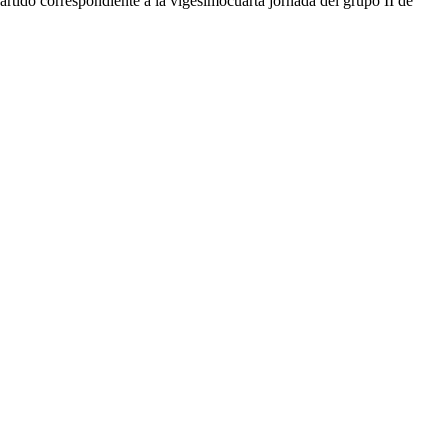
rtido correspondiente a la vigesimocuarta jornada del grupo II de