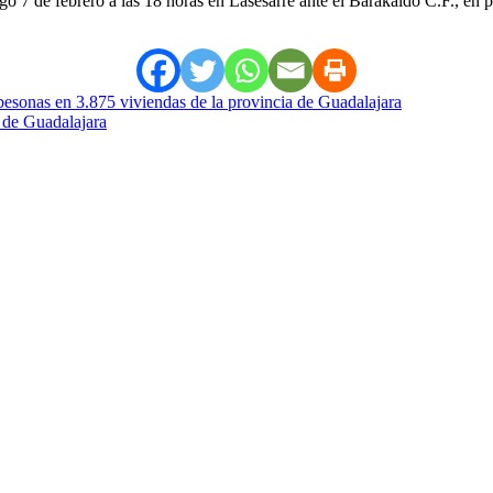
 7 de febrero a las 18 horas en Lasesarre ante el Barakaldo C.F., en pa
 pesonas en 3.875 viviendas de la provincia de Guadalajara
 de Guadalajara