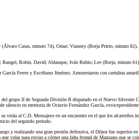
Álvaro Casas, minuto 74), Omar; Vianney (Borja Prieto, minuto 82),
el, Robin, David; Ablanque, Iván Rubio; Lee (Borja, minuto 61), M
García Ferrer y Escribano Jiménez. Amonestaron con cartulina amarilla 
el grupo II de Segunda División B disputado en el Nuevo Silvestre Car
o de silencio en memoria de Octavio Fernández García, exvicepresident
 visita al C.D. Mensajero en un encuentro en el que los alcarreños in
inicio del segundo periodo.
juego y realizando una gran presión defensiva, el Dépor fue superior en
 que volar para enviar a córner una falta frontal de Manzano que se cola