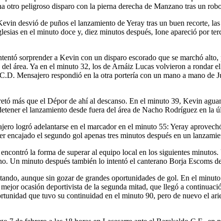
a otro peligroso disparo con la pierna derecha de Manzano tras un robo
Kevin desvió de puños el lanzamiento de Yeray tras un buen recorte, la
lesias en el minuto doce y, diez minutos después, Ione apareció por ter
tentó sorprender a Kevin con un disparo escorado que se marchó alto,
el área. Ya en el minuto 32, los de Arnáiz Lucas volvieron a rondar e
, el C.D. Mensajero respondió en la otra portería con un mano a mano 
etó más que el Dépor de ahí al descanso. En el minuto 39, Kevin aguan
detener el lanzamiento desde fuera del área de Nacho Rodríguez en la ú
ajero logró adelantarse en el marcador en el minuto 55: Yeray aprovechó 
aber encajado el segundo gol apenas tres minutos después en un lanzami
o encontró la forma de superar al equipo local en los siguientes minut
. Un minuto después también lo intentó el canterano Borja Escoms desd
ntando, aunque sin gozar de grandes oportunidades de gol. En el minuto 
a mejor ocasión deportivista de la segunda mitad, que llegó a continuaci
rtunidad que tuvo su continuidad en el minuto 90, pero de nuevo el ari