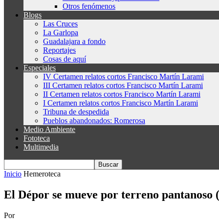
Otros fenómenos
Blogs
Las Cruces
La Garlopa
Guadalajara a fondo
Reportajes
Cosas de aquí
Especiales
IV Certamen relatos cortos Francisco Martín Larami
III Certamen relatos cortos Francisco Martín Larami
II Certamen relatos cortos Francisco Martín Larami
I Certamen relatos cortos Francisco Martín Larami
Tribuna de despedida
Pueblos abandonados: Romerosa
Medio Ambiente
Fototeca
Multimedia
Inicio
Hemeroteca
El Dépor se mueve por terreno pantanoso (
Por