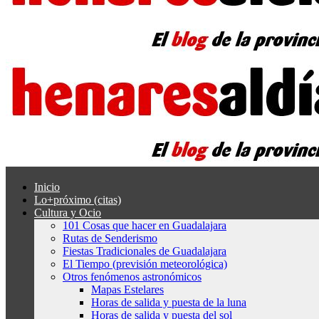
Inicio
Lo+próximo (citas)
Cultura y Ocio
101 Cosas que hacer en Guadalajara
Rutas de Senderismo
Fiestas Tradicionales de Guadalajara
El Tiempo (previsión meteorológica)
Otros fenómenos astronómicos
Mapas Estelares
Horas de salida y puesta de la luna
Horas de salida y puesta del sol