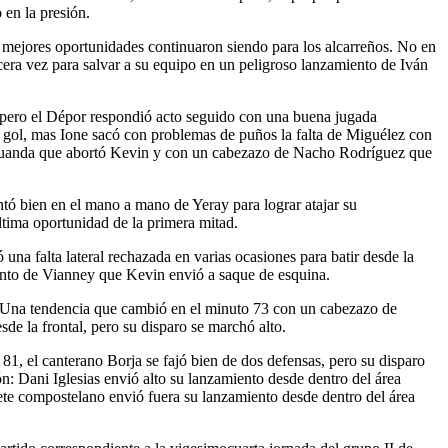
 en la presión.
s mejores oportunidades continuaron siendo para los alcarreños. No en
cera vez para salvar a su equipo en un peligroso lanzamiento de Iván
 pero el Dépor respondió acto seguido con una buena jugada
l gol, mas Ione sacó con problemas de puños la falta de Miguélez con
de Juanda que abortó Kevin y con un cabezazo de Nacho Rodríguez que
tó bien en el mano a mano de Yeray para lograr atajar su
ltima oportunidad de la primera mitad.
una falta lateral rechazada en varias ocasiones para batir desde la
ento de Vianney que Kevin envió a saque de esquina.
os. Una tendencia que cambió en el minuto 73 con un cabezazo de
e la frontal, pero su disparo se marchó alto.
81, el canterano Borja se fajó bien de dos defensas, pero su disparo
ón: Dani Iglesias envió alto su lanzamiento desde dentro del área
ete compostelano envió fuera su lanzamiento desde dentro del área