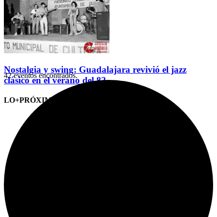
Nostalgia y swing: Guadalajara revivió el jazz
42 eventos encontrados.
clásico en el verano del 82
LO+PRÓXIMO (CITAS)