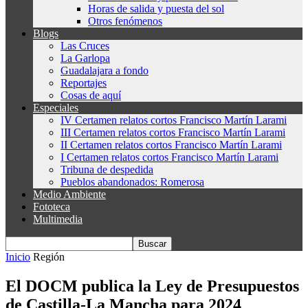
Horas de salida y puesta del sol
Otros fenómenos
Blogs
Las Cruces
La Garlopa
Guadalajara a fondo
Reportajes
Cosas de aquí
Especiales
IV Certamen relatos cortos Francisco Martín Larami
III Certamen relatos cortos Francisco Martín Larami
II Certamen relatos cortos Francisco Martín Larami
I Certamen relatos cortos Francisco Martín Larami
Tribuna de despedida
Pueblos abandonados: Romerosa
Medio Ambiente
Fototeca
Multimedia
Inicio
Región
El DOCM publica la Ley de Presupuestos
de Castilla-La Mancha para 2024