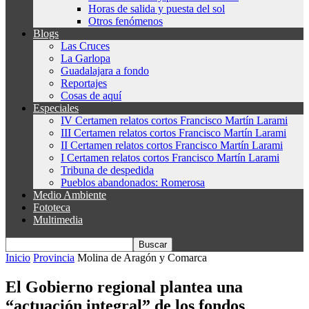
Horas de salida y puesta del sol
Otros fenómenos
Blogs
Las Cruces
La Garlopa
Guadalajara a fondo
Reportajes
Cosas de aquí
Especiales
IV Certamen relatos cortos Francisco Martín Larami
III Certamen relatos cortos Francisco Martín Larami
II Certamen relatos cortos Francisco Martín Larami
I Certamen relatos cortos Francisco Martín Larami
Tribuna de despedida
Pueblos abandonados: Romerosa
Medio Ambiente
Fototeca
Multimedia
Inicio
Provincia
Molina de Aragón y Comarca
El Gobierno regional plantea una
“actuación integral” de los fondos