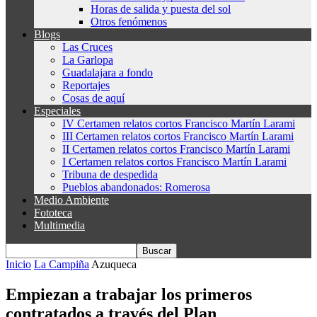
Horas de salida y puesta del sol
Otros fenómenos
Blogs
Las Cruces
La Garlopa
Guadalajara a fondo
Reportajes
Cosas de aquí
Especiales
IV Certamen relatos cortos Francisco Martín Larami
III Certamen relatos cortos Francisco Martín Larami
II Certamen relatos cortos Francisco Martín Larami
I Certamen relatos cortos Francisco Martín Larami
Tribuna de despedida
Pueblos abandonados: Romerosa
Medio Ambiente
Fototeca
Multimedia
Inicio
La Campiña
Azuqueca
Empiezan a trabajar los primeros
contratados a través del Plan