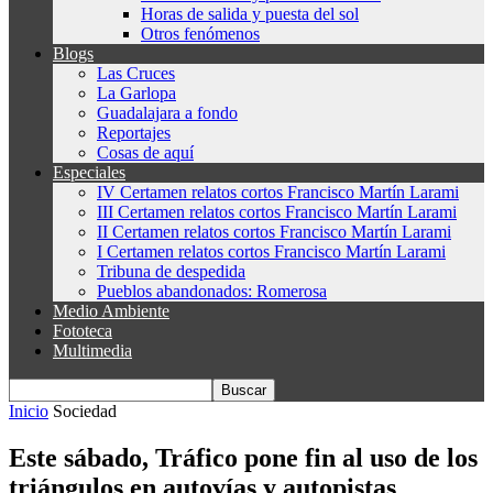
Horas de salida y puesta del sol
Otros fenómenos
Blogs
Las Cruces
La Garlopa
Guadalajara a fondo
Reportajes
Cosas de aquí
Especiales
IV Certamen relatos cortos Francisco Martín Larami
III Certamen relatos cortos Francisco Martín Larami
II Certamen relatos cortos Francisco Martín Larami
I Certamen relatos cortos Francisco Martín Larami
Tribuna de despedida
Pueblos abandonados: Romerosa
Medio Ambiente
Fototeca
Multimedia
Inicio
Sociedad
Este sábado, Tráfico pone fin al uso de los
triángulos en autovías y autopistas