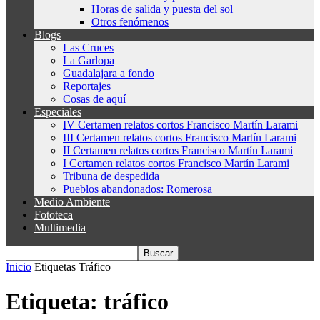
Horas de salida y puesta del sol
Otros fenómenos
Blogs
Las Cruces
La Garlopa
Guadalajara a fondo
Reportajes
Cosas de aquí
Especiales
IV Certamen relatos cortos Francisco Martín Larami
III Certamen relatos cortos Francisco Martín Larami
II Certamen relatos cortos Francisco Martín Larami
I Certamen relatos cortos Francisco Martín Larami
Tribuna de despedida
Pueblos abandonados: Romerosa
Medio Ambiente
Fototeca
Multimedia
Inicio
Etiquetas
Tráfico
Etiqueta: tráfico