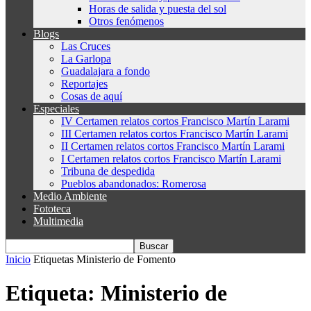
Horas de salida y puesta del sol
Otros fenómenos
Blogs
Las Cruces
La Garlopa
Guadalajara a fondo
Reportajes
Cosas de aquí
Especiales
IV Certamen relatos cortos Francisco Martín Larami
III Certamen relatos cortos Francisco Martín Larami
II Certamen relatos cortos Francisco Martín Larami
I Certamen relatos cortos Francisco Martín Larami
Tribuna de despedida
Pueblos abandonados: Romerosa
Medio Ambiente
Fototeca
Multimedia
Inicio
Etiquetas
Ministerio de Fomento
Etiqueta: Ministerio de