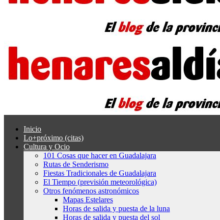
Inicio
Lo+próximo (citas)
Cultura y Ocio
101 Cosas que hacer en Guadalajara
Rutas de Senderismo
Fiestas Tradicionales de Guadalajara
El Tiempo (previsión meteorológica)
Otros fenómenos astronómicos
Mapas Estelares
Horas de salida y puesta de la luna
Horas de salida y puesta del sol