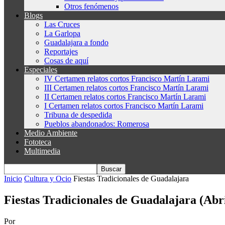
Otros fenómenos
Blogs
Las Cruces
La Garlopa
Guadalajara a fondo
Reportajes
Cosas de aquí
Especiales
IV Certamen relatos cortos Francisco Martín Larami
III Certamen relatos cortos Francisco Martín Larami
II Certamen relatos cortos Francisco Martín Larami
I Certamen relatos cortos Francisco Martín Larami
Tribuna de despedida
Pueblos abandonados: Romerosa
Medio Ambiente
Fototeca
Multimedia
Inicio
Cultura y Ocio
Fiestas Tradicionales de Guadalajara
Fiestas Tradicionales de Guadalajara (Abr
Por