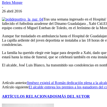
Belen Monge
-
26 abril 2016
Tras una semana ingresado en el Hospital U
fallecido el futbolista azudense del Dinamo Guadalajara , Xabi Cid.El 
equipo contra el Miguel Esteban de Toledo, en el Jerónimo de la Mor
Aunque fue trasladado en ambulancia hasta el Hospital de Guadalajar
La capilla ardiente del joven deportista se instalaba a las 18 horas d
condolencias.
La familia ha querido elegir este lugar para despedir a Xabi, dado q
estará hasta la misa de funeral, que se celebrará también en esta instal
El alcalde, José Luis Blanco, ha transmitido sus condolencias en nombr
Artículo anterior
Jiménez exigirá al Román dedicación plena a la alcal
Artículo siguiente
El alcalde entrega los premios a los ganadores del c
ARTÍCULOS RELACIONADOS
MÁS DEL AUTOR