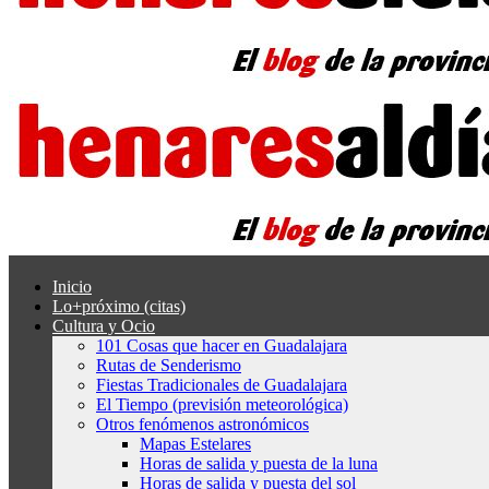
Inicio
Lo+próximo (citas)
Cultura y Ocio
101 Cosas que hacer en Guadalajara
Rutas de Senderismo
Fiestas Tradicionales de Guadalajara
El Tiempo (previsión meteorológica)
Otros fenómenos astronómicos
Mapas Estelares
Horas de salida y puesta de la luna
Horas de salida y puesta del sol