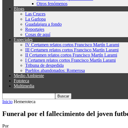
Otros fenómenos
Blogs
Las Cruces
La Garlopa
Guadalajara a fondo
Reportajes
Cosas de aquí
Especiales
IV Certamen relatos cortos Francisco Martín Larami
III Certamen relatos cortos Francisco Martín Larami
II Certamen relatos cortos Francisco Martín Larami
I Certamen relatos cortos Francisco Martín Larami
Tribuna de despedida
Pueblos abandonados: Romerosa
Medio Ambiente
Fototeca
Multimedia
Inicio
Hemeroteca
Funeral por el fallecimiento del joven fut
Por