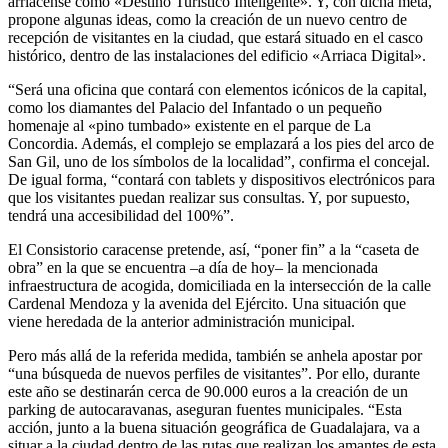
arriacense como «Destino Turístico Inteligente». Y, con dicha meta,
propone algunas ideas, como la creación de un nuevo centro de
recepción de visitantes en la ciudad, que estará situado en el casco
histórico, dentro de las instalaciones del edificio «Arriaca Digital».
“Será una oficina que contará con elementos icónicos de la capital,
como los diamantes del Palacio del Infantado o un pequeño
homenaje al «pino tumbado» existente en el parque de La
Concordia. Además, el complejo se emplazará a los pies del arco de
San Gil, uno de los símbolos de la localidad”, confirma el concejal.
De igual forma, “contará con tablets y dispositivos electrónicos para
que los visitantes puedan realizar sus consultas. Y, por supuesto,
tendrá una accesibilidad del 100%”.
El Consistorio caracense pretende, así, “poner fin” a la “caseta de
obra” en la que se encuentra –a día de hoy– la mencionada
infraestructura de acogida, domiciliada en la intersección de la calle
Cardenal Mendoza y la avenida del Ejército. Una situación que
viene heredada de la anterior administración municipal.
Pero más allá de la referida medida, también se anhela apostar por
“una búsqueda de nuevos perfiles de visitantes”. Por ello, durante
este año se destinarán cerca de 90.000 euros a la creación de un
parking de autocaravanas, aseguran fuentes municipales. “Esta
acción, junto a la buena situación geográfica de Guadalajara, va a
situar a la ciudad dentro de las rutas que realizan los amantes de esta