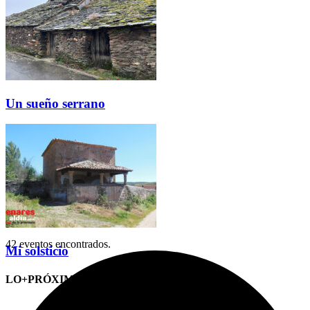
Un sueño serrano
42 eventos encontrados.
Mi solsticio
LO+PRÓXIMO (CITAS)