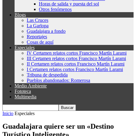
Horas de salida y puesta del sol
Otros fenómenos
Blogs
Las Cruces
La Garlopa
Guadalajara a fondo
Reportajes
Cosas de aquí
Especiales
IV Certamen relatos cortos Francisco Martín Larami
III Certamen relatos cortos Francisco Martín Larami
II Certamen relatos cortos Francisco Martín Larami
I Certamen relatos cortos Francisco Martín Larami
Tribuna de despedida
Pueblos abandonados: Romerosa
Medio Ambiente
Fototeca
Multimedia
Inicio
Especiales
Guadalajara quiere ser un «Destino
Turístico Inteligente»