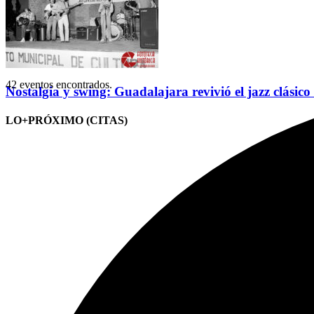
42 eventos encontrados.
Nostalgia y swing: Guadalajara revivió el jazz clásico
LO+PRÓXIMO (CITAS)