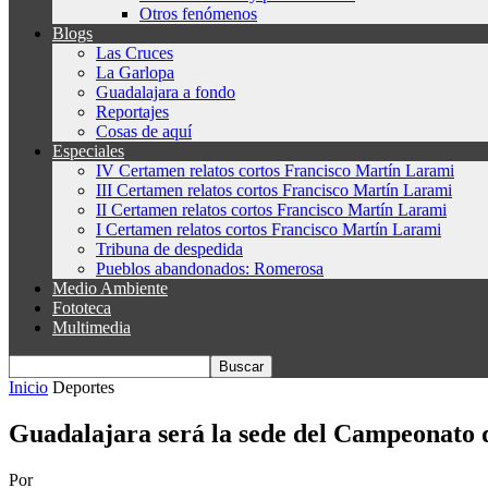
Otros fenómenos
Blogs
Las Cruces
La Garlopa
Guadalajara a fondo
Reportajes
Cosas de aquí
Especiales
IV Certamen relatos cortos Francisco Martín Larami
III Certamen relatos cortos Francisco Martín Larami
II Certamen relatos cortos Francisco Martín Larami
I Certamen relatos cortos Francisco Martín Larami
Tribuna de despedida
Pueblos abandonados: Romerosa
Medio Ambiente
Fototeca
Multimedia
Inicio
Deportes
Guadalajara será la sede del Campeonato 
Por