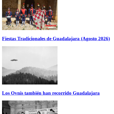
Fiestas Tradicionales de Guadalajara (Agosto 2026)
Los Ovnis también han recorrido Guadalajara