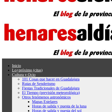
Inicio
Lo+próximo (citas)
Cultura y Ocio
101 Cosas que hacer en Guadalajara
Rutas de Senderismo
Fiestas Tradicionales de Guadalajara
El Tiempo (previsión meteorológica)
Otros fenómenos astronómicos
Mapas Estelares
Horas de salida y puesta de la luna
Horas de salida y puesta del sol