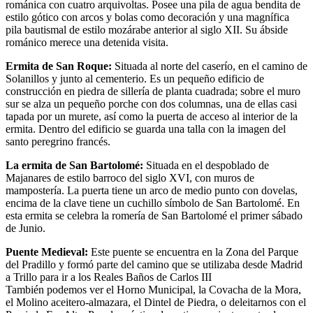
románica con cuatro arquivoltas. Posee una pila de agua bendita de
estilo gótico con arcos y bolas como decoración y una magnífica
pila bautismal de estilo mozárabe anterior al siglo XII. Su ábside
románico merece una detenida visita.
Ermita de San Roque:
Situada al norte del caserío, en el camino de
Solanillos y junto al cementerio. Es un pequeño edificio de
construcción en piedra de sillería de planta cuadrada; sobre el muro
sur se alza un pequeño porche con dos columnas, una de ellas casi
tapada por un murete, así como la puerta de acceso al interior de la
ermita. Dentro del edificio se guarda una talla con la imagen del
santo peregrino francés.
La ermita de San Bartolomé:
Situada en el despoblado de
Majanares de estilo barroco del siglo XVI, con muros de
mampostería. La puerta tiene un arco de medio punto con dovelas,
encima de la clave tiene un cuchillo símbolo de San Bartolomé. En
esta ermita se celebra la romería de San Bartolomé el primer sábado
de Junio.
Puente Medieval:
Este puente se encuentra en la Zona del Parque
del Pradillo y formó parte del camino que se utilizaba desde Madrid
a Trillo para ir a los Reales Baños de Carlos III
También podemos ver el Horno Municipal, la Covacha de la Mora,
el Molino aceitero-almazara, el Dintel de Piedra, o deleitarnos con el