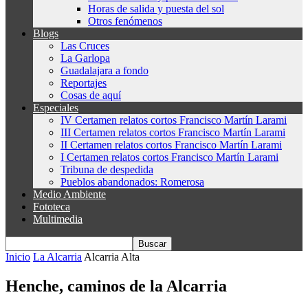
Horas de salida y puesta del sol
Otros fenómenos
Blogs
Las Cruces
La Garlopa
Guadalajara a fondo
Reportajes
Cosas de aquí
Especiales
IV Certamen relatos cortos Francisco Martín Larami
III Certamen relatos cortos Francisco Martín Larami
II Certamen relatos cortos Francisco Martín Larami
I Certamen relatos cortos Francisco Martín Larami
Tribuna de despedida
Pueblos abandonados: Romerosa
Medio Ambiente
Fototeca
Multimedia
Inicio
La Alcarria
Alcarria Alta
Henche, caminos de la Alcarria