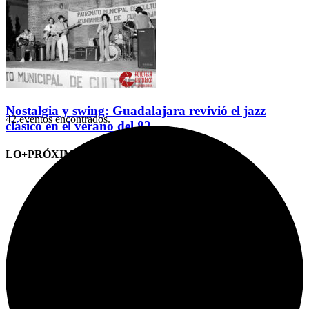
Nostalgia y swing: Guadalajara revivió el jazz
42 eventos encontrados.
clásico en el verano del 82
LO+PRÓXIMO (CITAS)