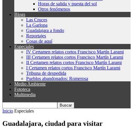
Horas de salida y puesta del sol
Otros fenómenos
Blogs
Las Cruces
La Garlopa
Guadalajara a fondo
Reportajes
Cosas de aquí
Especiales
IV Certamen relatos cortos Francisco Martín Larami
III Certamen relatos cortos Francisco Martín Larami
II Certamen relatos cortos Francisco Martín Larami
I Certamen relatos cortos Francisco Martín Larami
Tribuna de despedida
Pueblos abandonados: Romerosa
Medio Ambiente
Fototeca
Multimedia
Inicio
Especiales
Guadalajara, ciudad para visitar