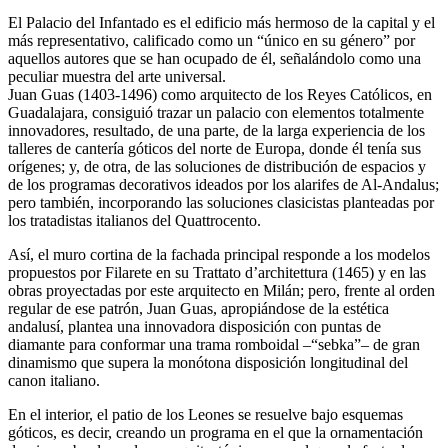
El Palacio del Infantado es el edificio más hermoso de la capital y el
más representativo, calificado como un “único en su género” por
aquellos autores que se han ocupado de él, señalándolo como una
peculiar muestra del arte universal.
Juan Guas (1403-1496) como arquitecto de los Reyes Católicos, en
Guadalajara, consiguió trazar un palacio con elementos totalmente
innovadores, resultado, de una parte, de la larga experiencia de los
talleres de cantería góticos del norte de Europa, donde él tenía sus
orígenes; y, de otra, de las soluciones de distribución de espacios y
de los programas decorativos ideados por los alarifes de Al-Andalus;
pero también, incorporando las soluciones clasicistas planteadas por
los tratadistas italianos del Quattrocento.
Así, el muro cortina de la fachada principal responde a los modelos
propuestos por Filarete en su Trattato d’architettura (1465) y en las
obras proyectadas por este arquitecto en Milán; pero, frente al orden
regular de ese patrón, Juan Guas, apropiándose de la estética
andalusí, plantea una innovadora disposición con puntas de
diamante para conformar una trama romboidal –“sebka”– de gran
dinamismo que supera la monótona disposición longitudinal del
canon italiano.
En el interior, el patio de los Leones se resuelve bajo esquemas
góticos, es decir, creando un programa en el que la ornamentación