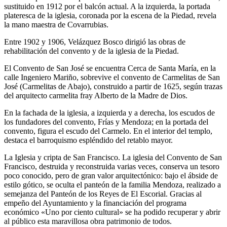
sustituido en 1912 por el balcón actual. A la izquierda, la portada
plateresca de la iglesia, coronada por la escena de la Piedad, revela
la mano maestra de Covarrubias.
Entre 1902 y 1906, Velázquez Bosco dirigió las obras de
rehabilitación del convento y de la iglesia de la Piedad.
El Convento de San José se encuentra Cerca de Santa María, en la
calle Ingeniero Mariño, sobrevive el convento de Carmelitas de San
José (Carmelitas de Abajo), construido a partir de 1625, según trazas
del arquitecto carmelita fray Alberto de la Madre de Dios.
En la fachada de la iglesia, a izquierda y a derecha, los escudos de
los fundadores del convento, Frías y Mendoza; en la portada del
convento, figura el escudo del Carmelo. En el interior del templo,
destaca el barroquismo espléndido del retablo mayor.
La Iglesia y cripta de San Francisco. La iglesia del Convento de San
Francisco, destruida y reconstruida varias veces, conserva un tesoro
poco conocido, pero de gran valor arquitectónico: bajo el ábside de
estilo gótico, se oculta el panteón de la familia Mendoza, realizado a
semejanza del Panteón de los Reyes de El Escorial. Gracias al
empeño del Ayuntamiento y la financiación del programa
económico «Uno por ciento cultural» se ha podido recuperar y abrir
al público esta maravillosa obra patrimonio de todos.