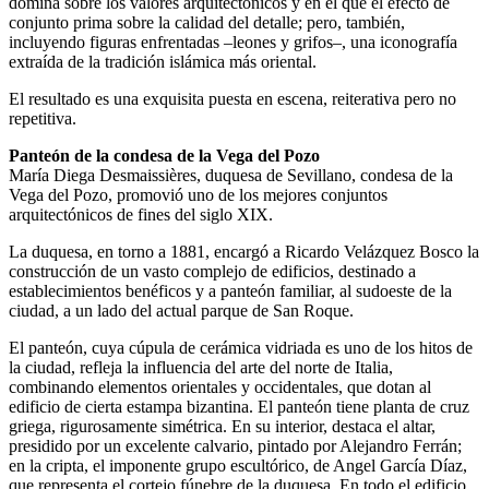
domina sobre los valores arquitectónicos y en el que el efecto de
conjunto prima sobre la calidad del detalle; pero, también,
incluyendo figuras enfrentadas –leones y grifos–, una iconografía
extraída de la tradición islámica más oriental.
El resultado es una exquisita puesta en escena, reiterativa pero no
repetitiva.
Panteón de la condesa de la Vega del Pozo
María Diega Desmaissières, duquesa de Sevillano, condesa de la
Vega del Pozo, promovió uno de los mejores conjuntos
arquitectónicos de fines del siglo XIX.
La duquesa, en torno a 1881, encargó a Ricardo Velázquez Bosco la
construcción de un vasto complejo de edificios, destinado a
establecimientos benéficos y a panteón familiar, al sudoeste de la
ciudad, a un lado del actual parque de San Roque.
El panteón, cuya cúpula de cerámica vidriada es uno de los hitos de
la ciudad, refleja la influencia del arte del norte de Italia,
combinando elementos orientales y occidentales, que dotan al
edificio de cierta estampa bizantina. El panteón tiene planta de cruz
griega, rigurosamente simétrica. En su interior, destaca el altar,
presidido por un excelente calvario, pintado por Alejandro Ferrán;
en la cripta, el imponente grupo escultórico, de Angel García Díaz,
que representa el cortejo fúnebre de la duquesa. En todo el edificio,