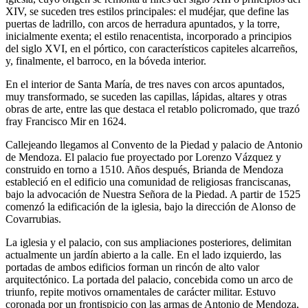
XIV, se suceden tres estilos principales: el mudéjar, que define las
puertas de ladrillo, con arcos de herradura apuntados, y la torre,
inicialmente exenta; el estilo renacentista, incorporado a principios
del siglo XVI, en el pórtico, con característicos capiteles alcarreños,
y, finalmente, el barroco, en la bóveda interior.
En el interior de Santa María, de tres naves con arcos apuntados,
muy transformado, se suceden las capillas, lápidas, altares y otras
obras de arte, entre las que destaca el retablo policromado, que trazó
fray Francisco Mir en 1624.
Callejeando llegamos al Convento de la Piedad y palacio de Antonio
de Mendoza. El palacio fue proyectado por Lorenzo Vázquez y
construido en torno a 1510. Años después, Brianda de Mendoza
estableció en el edificio una comunidad de religiosas franciscanas,
bajo la advocación de Nuestra Señora de la Piedad. A partir de 1525
comenzó la edificación de la iglesia, bajo la dirección de Alonso de
Covarrubias.
La iglesia y el palacio, con sus ampliaciones posteriores, delimitan
actualmente un jardín abierto a la calle. En el lado izquierdo, las
portadas de ambos edificios forman un rincón de alto valor
arquitectónico. La portada del palacio, concebida como un arco de
triunfo, repite motivos ornamentales de carácter militar. Estuvo
coronada por un frontispicio con las armas de Antonio de Mendoza,