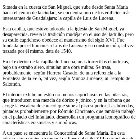
Situada en la cuesta de San Miguel, que sube desde Santa María
hacia el centro de la ciudad, se encuentra uno de los edificios más
interesantes de Guadalajara: la capilla de Luis de Lucena.
Esta capilla, que estuvo adosada a la iglesia de San Miguel, ya
desaparecida, revela la tradición mudéjar en el uso del ladrillo, pero
su estilo caprichoso obedece al manierismo del siglo XVI. Fue
fundada por el humanista Luis de Lucena y su construcción, tal vez
trazada por él mismo, data de 1540.
En el exterior de la capilla de Lucena, unas torrecillas cilíndricas,
bajo un extraño alero, simulan una obra militar. Se trata,
probablemente, según Herrera Casado, de una referencia a la
Fortaleza de la Fe o, tal vez, según Muñoz Jiménez, al Templo de
Salomón.
El interior exhibe un estilo no menos caprichoso: en las pilastras,
que introducen una mezcla de dórico y jónico, y en la tribuna que
acoge la escalera de caracol que sube al piso superior. Las bóvedas,
pintadas probablemente por Rómulo Cincinato, que también trabajó
en el palacio del Infantado, desarrollan un programa iconográfico de
características erasmistas y simbólicas.
A un paso se encuentra la Concatedral de Santa María. En esta
iglesia, cuyo origen se remonta a fines del siglo XIII o principios del