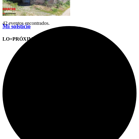
42 eventos encontrados.
Mi solsticio
LO+PRÓXIMO (CITAS)