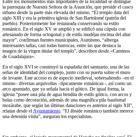
Entre los monumentos más importantes de la localidad se distingue
la parroquia de Nuestra Señora de la Asunción, que preside el casco
urbano desde la parte más elevada del mismo. “El templo data del
siglo XIII y era la primitiva iglesia de San Bartolomé (patrón del
pueblo). Posteriormente fue restaurada conservando su estilo
románico. En el siglo XV se amplió y se edificó una cúpula con
artesanado de forma octogonal y de estilo mudéjar encima del altar
mayor”, confirman fuentes municipales. Asimismo, “alberga
interesantes tallas, casi todas barrocas, entre las que destaca la
imagen de la virgen titular del templo”, describen desde «Caminos
de Guadalajara».
En el siglo XVI se construyó la espadaña del santuario, una de las
señas de identidad del complejo, junto con su puerta sobre el muro
de levante. Este acceso es de aspecto medieval, sobresaliendo –en el
mismo– diversas arquivoltas –típicamente románicas–, así como un
arco apuntado, que ya señala hacia el gótico. De igual forma, la
iglesia “posee una pila de agua bendita de estilo gótico, con arcos y
bolas como decoración, además de una magnífica pila bautismal
mozárabe, que según las últimas dataciones es anterior al siglo XII”,
relatan desde el
Ayuntamiento
. “El ábside románico también merece
una detenida visita”, aseguran los especialistas.