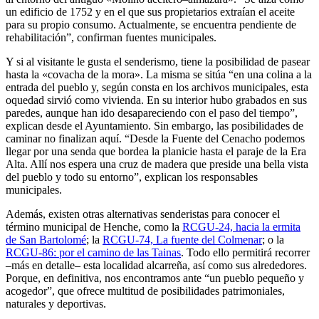
un edificio de 1752 y en el que sus propietarios extraían el aceite
para su propio consumo. Actualmente, se encuentra pendiente de
rehabilitación”, confirman fuentes municipales.
Y si al visitante le gusta el senderismo, tiene la posibilidad de pasear
hasta la «covacha de la mora». La misma se sitúa “en una colina a la
entrada del pueblo y, según consta en los archivos municipales, esta
oquedad sirvió como vivienda. En su interior hubo grabados en sus
paredes, aunque han ido desapareciendo con el paso del tiempo”,
explican desde el Ayuntamiento. Sin embargo, las posibilidades de
caminar no finalizan aquí. “Desde la Fuente del Cenacho podemos
llegar por una senda que bordea la planicie hasta el paraje de la Era
Alta. Allí nos espera una cruz de madera que preside una bella vista
del pueblo y todo su entorno”, explican los responsables
municipales.
Además, existen otras alternativas senderistas para conocer el
término municipal de Henche, como la
RCGU-24, hacia la ermita
de San Bartolomé
; la
RCGU-74, La fuente del Colmenar
; o la
RCGU-86: por el camino de las Tainas
. Todo ello permitirá recorrer
–más en detalle– esta localidad alcarreña, así como sus alrededores.
Porque, en definitiva, nos encontramos ante “un pueblo pequeño y
acogedor”, que ofrece multitud de posibilidades patrimoniales,
naturales y deportivas.