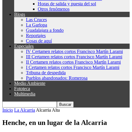
Horas de salida y puesta del sol
Otros fenómenos
Blogs
Las Cruces
La Garlopa
Guadalajara a fondo
Reportajes
Cosas de aquí
Especiales
IV Certamen relatos cortos Francisco Martín Larami
III Certamen relatos cortos Francisco Martín Larami
II Certamen relatos cortos Francisco Martín Larami
I Certamen relatos cortos Francisco Martín Larami
Tribuna de despedida
Pueblos abandonados: Romerosa
Medio Ambiente
Fototeca
Multimedia
Inicio
La Alcarria
Alcarria Alta
Henche, en un lugar de la Alcarria