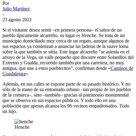
Por
Julio Martínez
-
23 agosto 2021
Si el visitante desea sentir –en primera persona– el sabor de un
pueblo típicamente alcarreño, su lugar es Henche. Se trata de un
municipio domiciliado muy cerca de un regato, aunque algunos de
sus espacios ya comienzan a anunciar las laderas de la suave loma
sobre la que también se sitúa. Este lugar alcarreño “se asienta en el
arroyo de la Vega, un valle pequeño que discurre entre Solanillos del
Extremo y Gualda, recorrido también por una carretera, no muy
antigua, que une a estos pueblecitos”, confirman desde «
Caminos de
Guadalajara
».
Además, en sus calles se expone parte de su pasado histórico. Y no
sólo de la mano de su entramado urbano –tan propio de los pueblos
de la comarca–, sino –también– gracias al patrimonio monumental
que se observa en sus espacios públicos. Y todo ello en una
población que apenas alcanza los 96 vecinos empadronados. Todo
un lujo.
Henche