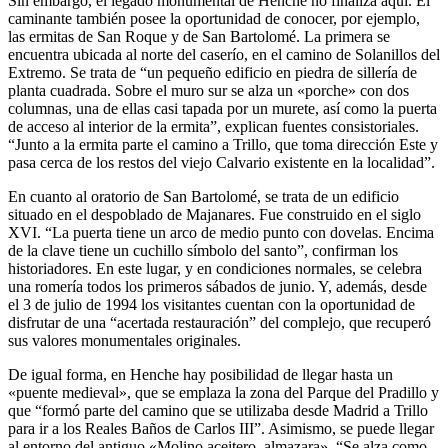
Sin embargo, el legado monumental de Henche no finaliza aquí. El
caminante también posee la oportunidad de conocer, por ejemplo,
las ermitas de San Roque y de San Bartolomé. La primera se
encuentra ubicada al norte del caserío, en el camino de Solanillos del
Extremo. Se trata de “un pequeño edificio en piedra de sillería de
planta cuadrada. Sobre el muro sur se alza un «porche» con dos
columnas, una de ellas casi tapada por un murete, así como la puerta
de acceso al interior de la ermita”, explican fuentes consistoriales.
“Junto a la ermita parte el camino a Trillo, que toma dirección Este y
pasa cerca de los restos del viejo Calvario existente en la localidad”.
En cuanto al oratorio de San Bartolomé, se trata de un edificio
situado en el despoblado de Majanares. Fue construido en el siglo
XVI. “La puerta tiene un arco de medio punto con dovelas. Encima
de la clave tiene un cuchillo símbolo del santo”, confirman los
historiadores. En este lugar, y en condiciones normales, se celebra
una romería todos los primeros sábados de junio. Y, además, desde
el 3 de julio de 1994 los visitantes cuentan con la oportunidad de
disfrutar de una “acertada restauración” del complejo, que recuperó
sus valores monumentales originales.
De igual forma, en Henche hay posibilidad de llegar hasta un
«puente medieval», que se emplaza la zona del Parque del Pradillo y
que “formó parte del camino que se utilizaba desde Madrid a Trillo
para ir a los Reales Baños de Carlos III”. Asimismo, se puede llegar
al entorno del antiguo «Molino aceitero–almazara». “Se alza como