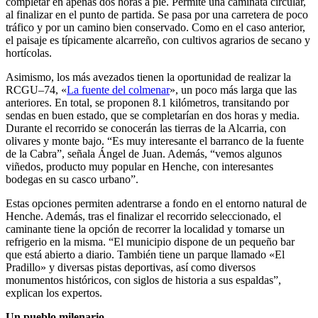
completar en apenas dos horas a pie. Permite una caminata circular,
al finalizar en el punto de partida. Se pasa por una carretera de poco
tráfico y por un camino bien conservado. Como en el caso anterior,
el paisaje es típicamente alcarreño, con cultivos agrarios de secano y
hortícolas.
Asimismo, los más avezados tienen la oportunidad de realizar la
RCGU–74, «
La fuente del colmenar
», un poco más larga que las
anteriores. En total, se proponen 8.1 kilómetros, transitando por
sendas en buen estado, que se completarían en dos horas y media.
Durante el recorrido se conocerán las tierras de la Alcarria, con
olivares y monte bajo. “Es muy interesante el barranco de la fuente
de la Cabra”, señala Ángel de Juan. Además, “vemos algunos
viñedos, producto muy popular en Henche, con interesantes
bodegas en su casco urbano”.
Estas opciones permiten adentrarse a fondo en el entorno natural de
Henche. Además, tras el finalizar el recorrido seleccionado, el
caminante tiene la opción de recorrer la localidad y tomarse un
refrigerio en la misma. “El municipio dispone de un pequeño bar
que está abierto a diario. También tiene un parque llamado «El
Pradillo» y diversas pistas deportivas, así como diversos
monumentos históricos, con siglos de historia a sus espaldas”,
explican los expertos.
Un pueblo milenario