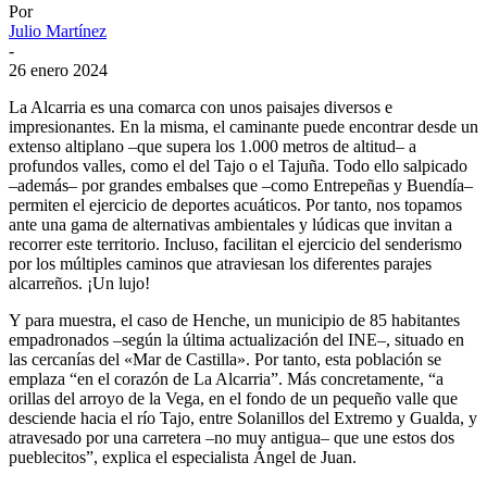
Por
Julio Martínez
-
26 enero 2024
La Alcarria es una comarca con unos paisajes diversos e
impresionantes. En la misma, el caminante puede encontrar desde un
extenso altiplano –que supera los 1.000 metros de altitud– a
profundos valles, como el del Tajo o el Tajuña. Todo ello salpicado
–además– por grandes embalses que –como Entrepeñas y Buendía–
permiten el ejercicio de deportes acuáticos. Por tanto, nos topamos
ante una gama de alternativas ambientales y lúdicas que invitan a
recorrer este territorio. Incluso, facilitan el ejercicio del senderismo
por los múltiples caminos que atraviesan los diferentes parajes
alcarreños. ¡Un lujo!
Y para muestra, el caso de Henche, un municipio de 85 habitantes
empadronados –según la última actualización del INE–, situado en
las cercanías del «Mar de Castilla». Por tanto, esta población se
emplaza “en el corazón de La Alcarria”. Más concretamente, “a
orillas del arroyo de la Vega, en el fondo de un pequeño valle que
desciende hacia el río Tajo, entre Solanillos del Extremo y Gualda, y
atravesado por una carretera –no muy antigua– que une estos dos
pueblecitos”, explica el especialista Ángel de Juan.