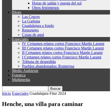
Horas de salida y puesta del sol
Otros fenómenos
Blogs
Las Cruces
La Garlopa
Guadalajara a fondo
Reportajes
Cosas de aquí
Especiales
IV Certamen relatos cortos Francisco Martín Larami
III Certamen relatos cortos Francisco Martín Larami
II Certamen relatos cortos Francisco Martín Larami
I Certamen relatos cortos Francisco Martín Larami
Tribuna de despedida
Pueblos abandonados: Romerosa
Medio Ambiente
Fototeca
Multimedia
Inicio
Especiales
Guadalajara Fitur 2024
Henche, una villa para caminar