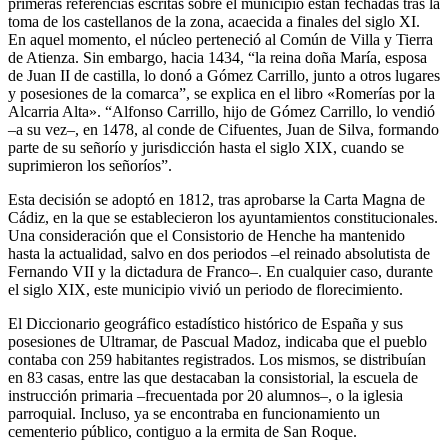
primeras referencias escritas sobre el municipio están fechadas tras la
toma de los castellanos de la zona, acaecida a finales del siglo XI.
En aquel momento, el núcleo perteneció al Común de Villa y Tierra
de Atienza. Sin embargo, hacia 1434, “la reina doña María, esposa
de Juan II de castilla, lo donó a Gómez Carrillo, junto a otros lugares
y posesiones de la comarca”, se explica en el libro «Romerías por la
Alcarria Alta». “Alfonso Carrillo, hijo de Gómez Carrillo, lo vendió
–a su vez–, en 1478, al conde de Cifuentes, Juan de Silva, formando
parte de su señorío y jurisdicción hasta el siglo XIX, cuando se
suprimieron los señoríos”.
Esta decisión se adoptó en 1812, tras aprobarse la Carta Magna de
Cádiz, en la que se establecieron los ayuntamientos constitucionales.
Una consideración que el Consistorio de Henche ha mantenido
hasta la actualidad, salvo en dos periodos –el reinado absolutista de
Fernando VII y la dictadura de Franco–. En cualquier caso, durante
el siglo XIX, este municipio vivió un periodo de florecimiento.
El Diccionario geográfico estadístico histórico de España y sus
posesiones de Ultramar, de Pascual Madoz, indicaba que el pueblo
contaba con 259 habitantes registrados. Los mismos, se distribuían
en 83 casas, entre las que destacaban la consistorial, la escuela de
instrucción primaria –frecuentada por 20 alumnos–, o la iglesia
parroquial. Incluso, ya se encontraba en funcionamiento un
cementerio público, contiguo a la ermita de San Roque.