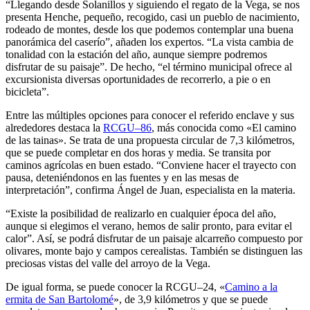
“Llegando desde Solanillos y siguiendo el regato de la Vega, se nos
presenta Henche, pequeño, recogido, casi un pueblo de nacimiento,
rodeado de montes, desde los que podemos contemplar una buena
panorámica del caserío”, añaden los expertos. “La vista cambia de
tonalidad con la estación del año, aunque siempre podremos
disfrutar de su paisaje”. De hecho, “el término municipal ofrece al
excursionista diversas oportunidades de recorrerlo, a pie o en
bicicleta”.
Entre las múltiples opciones para conocer el referido enclave y sus
alrededores destaca la
RCGU–86
, más conocida como «El camino
de las tainas». Se trata de una propuesta circular de 7,3 kilómetros,
que se puede completar en dos horas y media. Se transita por
caminos agrícolas en buen estado. “Conviene hacer el trayecto con
pausa, deteniéndonos en las fuentes y en las mesas de
interpretación”, confirma Ángel de Juan, especialista en la materia.
“Existe la posibilidad de realizarlo en cualquier época del año,
aunque si elegimos el verano, hemos de salir pronto, para evitar el
calor”. Así, se podrá disfrutar de un paisaje alcarreño compuesto por
olivares, monte bajo y campos cerealistas. También se distinguen las
preciosas vistas del valle del arroyo de la Vega.
De igual forma, se puede conocer la RCGU–24, «
Camino a la
ermita de San Bartolomé
», de 3,9 kilómetros y que se puede