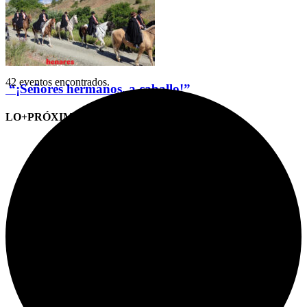
42 eventos encontrados.
“¡Señores hermanos, a caballo!”
LO+PRÓXIMO (CITAS)