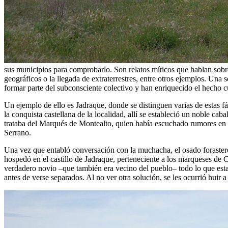
sus municipios para comprobarlo. Son relatos míticos que hablan sobre
geográficos o la llegada de extraterrestres, entre otros ejemplos. Una
formar parte del subconsciente colectivo y han enriquecido el hecho cu
Un ejemplo de ello es Jadraque, donde se distinguen varias de estas f
la conquista castellana de la localidad, allí se estableció un noble cab
trataba del Marqués de Montealto, quien había escuchado rumores en t
Serrano.
Una vez que entabló conversación con la muchacha, el osado forastero 
hospedó en el castillo de Jadraque, perteneciente a los marqueses de 
verdadero novio –que también era vecino del pueblo– todo lo que esta
antes de verse separados. Al no ver otra solución, se les ocurrió huir a