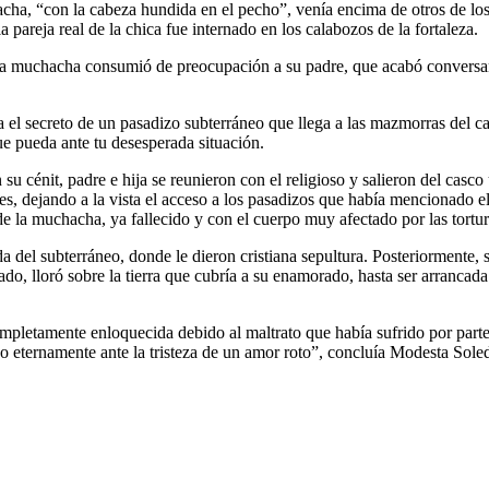
cha, “con la cabeza hundida en el pecho”, venía encima de otros de los 
 pareja real de la chica fue internado en los calabozos de la fortaleza.
a muchacha consumió de preocupación a su padre, que acabó conversando 
el secreto de un pasadizo subterráneo que llega a las mazmorras del 
e pueda ante tu desesperada situación.
u cénit, padre e hija se reunieron con el religioso y salieron del casco
s, dejando a la vista el acceso a los pasadizos que había mencionado el s
de la muchacha, ya fallecido y con el cuerpo muy afectado por las tort
da del subterráneo, donde le dieron cristiana sepultura. Posteriormente, 
do, lloró sobre la tierra que cubría a su enamorado, hasta ser arrancada 
mpletamente enloquecida debido al maltrato que había sufrido por parte
ndo eternamente ante la tristeza de un amor roto”, concluía Modesta S