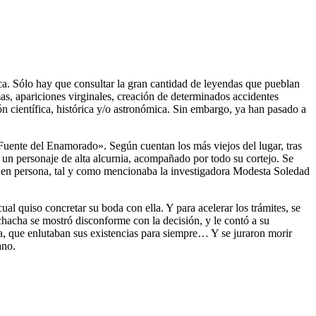
a. Sólo hay que consultar la gran cantidad de leyendas que pueblan
as, apariciones virginales, creación de determinados accidentes
ón científica, histórica y/o astronómica. Sin embargo, ya han pasado a
 Fuente del Enamorado». Según cuentan los más viejos del lugar, tras
nda un personaje de alta alcurnia, acompañado por todo su cortejo. Se
la en persona, tal y como mencionaba la investigadora Modesta Soledad
l quiso concretar su boda con ella. Y para acelerar los trámites, se
chacha se mostró disconforme con la decisión, y le contó a su
a, que enlutaban sus existencias para siempre… Y se juraron morir
ano.