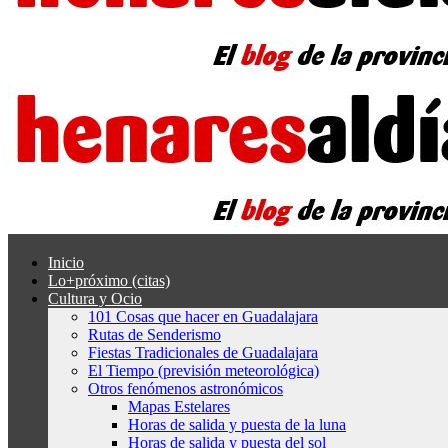
Inicio
Lo+próximo (citas)
Cultura y Ocio
101 Cosas que hacer en Guadalajara
Rutas de Senderismo
Fiestas Tradicionales de Guadalajara
El Tiempo (previsión meteorológica)
Otros fenómenos astronómicos
Mapas Estelares
Horas de salida y puesta de la luna
Horas de salida y puesta del sol