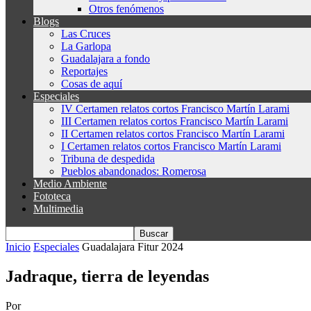
Otros fenómenos
Blogs
Las Cruces
La Garlopa
Guadalajara a fondo
Reportajes
Cosas de aquí
Especiales
IV Certamen relatos cortos Francisco Martín Larami
III Certamen relatos cortos Francisco Martín Larami
II Certamen relatos cortos Francisco Martín Larami
I Certamen relatos cortos Francisco Martín Larami
Tribuna de despedida
Pueblos abandonados: Romerosa
Medio Ambiente
Fototeca
Multimedia
Inicio
Especiales
Guadalajara Fitur 2024
Jadraque, tierra de leyendas
Por