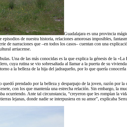
Guadalajara es una provincia mágic
 episodios de nuestra historia, relaciones amorosas imposibles, fantasm
 serie de narraciones que –en todos los casos– cuentan con una explicaci
ltural arriacense.
ábulas. Una de las más conocidas es la que explica la génesis de la «La
allero, cuya rutina se vio sobresaltada al llamar a la puerta de su vivie
orno a la belleza de la hija del jadraqueño, por lo que quería conocer
quedó prendado por la belleza y desparpajo de la joven, razón por la cua
Cenete, con los que mantenía una estrecha relación. Sin embargo, la mu
ba ocurriendo. Ante tal circunstancia, “creyeron que les rompían la vid
 tierras lejanas, donde nadie se interpusiera en su amor”, explicaba Serr