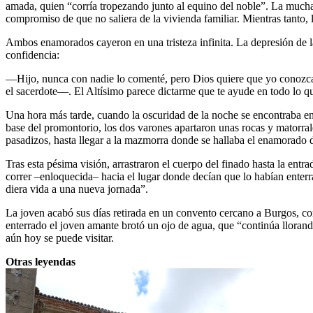
amada, quien “corría tropezando junto al equino del noble”. La mucha
compromiso de que no saliera de la vivienda familiar. Mientras tanto, la
Ambos enamorados cayeron en una tristeza infinita. La depresión de l
confidencia:
—Hijo, nunca con nadie lo comenté, pero Dios quiere que yo conozca 
el sacerdote—. El Altísimo parece dictarme que te ayude en todo lo qu
Una hora más tarde, cuando la oscuridad de la noche se encontraba en s
base del promontorio, los dos varones apartaron unas rocas y matorrale
pasadizos, hasta llegar a la mazmorra donde se hallaba el enamorado 
Tras esta pésima visión, arrastraron el cuerpo del finado hasta la entra
correr –enloquecida– hacia el lugar donde decían que lo habían enterra
diera vida a una nueva jornada”.
La joven acabó sus días retirada en un convento cercano a Burgos, co
enterrado el joven amante brotó un ojo de agua, que “continúa llora
aún hoy se puede visitar.
Otras leyendas