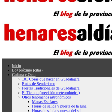
Inicio
Lo+próximo (citas)
Cultura y Ocio
101 Cosas que hacer en Guadalajara
Rutas de Senderismo
Fiestas Tradicionales de Guadalajara
El Tiempo (previsión meteorológica)
Otros fenómenos astronómicos
Mapas Estelares
Horas de salida y puesta de la luna
Horas de salida y puesta del sol