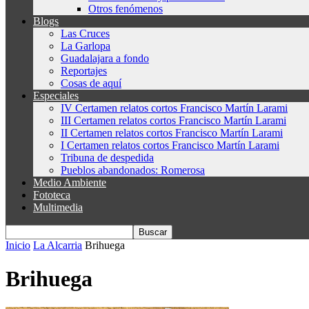
Otros fenómenos
Blogs
Las Cruces
La Garlopa
Guadalajara a fondo
Reportajes
Cosas de aquí
Especiales
IV Certamen relatos cortos Francisco Martín Larami
III Certamen relatos cortos Francisco Martín Larami
II Certamen relatos cortos Francisco Martín Larami
I Certamen relatos cortos Francisco Martín Larami
Tribuna de despedida
Pueblos abandonados: Romerosa
Medio Ambiente
Fototeca
Multimedia
Inicio
La Alcarria
Brihuega
Brihuega