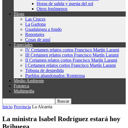
Horas de salida y puesta del sol
Otros fenómenos
Blogs
Las Cruces
La Garlopa
Guadalajara a fondo
Reportajes
Cosas de aquí
Especiales
IV Certamen relatos cortos Francisco Martín Larami
III Certamen relatos cortos Francisco Martín Larami
II Certamen relatos cortos Francisco Martín Larami
I Certamen relatos cortos Francisco Martín Larami
Tribuna de despedida
Pueblos abandonados: Romerosa
Medio Ambiente
Fototeca
Multimedia
Inicio
Provincia
La Alcarria
La ministra Isabel Rodríguez estará hoy
Brihuega