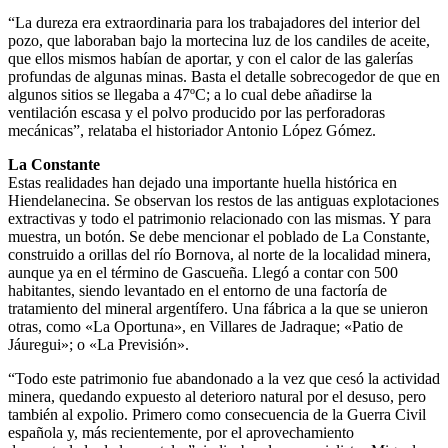
“La dureza era extraordinaria para los trabajadores del interior del
pozo, que laboraban bajo la mortecina luz de los candiles de aceite,
que ellos mismos habían de aportar, y con el calor de las galerías
profundas de algunas minas. Basta el detalle sobrecogedor de que en
algunos sitios se llegaba a 47ºC; a lo cual debe añadirse la
ventilación escasa y el polvo producido por las perforadoras
mecánicas”, relataba el historiador Antonio López Gómez.
La Constante
Estas realidades han dejado una importante huella histórica en
Hiendelanecina. Se observan los restos de las antiguas explotaciones
extractivas y todo el patrimonio relacionado con las mismas. Y para
muestra, un botón. Se debe mencionar el poblado de La Constante,
construido a orillas del río Bornova, al norte de la localidad minera,
aunque ya en el término de Gascueña. Llegó a contar con 500
habitantes, siendo levantado en el entorno de una factoría de
tratamiento del mineral argentífero. Una fábrica a la que se unieron
otras, como «La Oportuna», en Villares de Jadraque; «Patio de
Jáuregui»; o «La Previsión».
“Todo este patrimonio fue abandonado a la vez que cesó la actividad
minera, quedando expuesto al deterioro natural por el desuso, pero
también al expolio. Primero como consecuencia de la Guerra Civil
española y, más recientemente, por el aprovechamiento