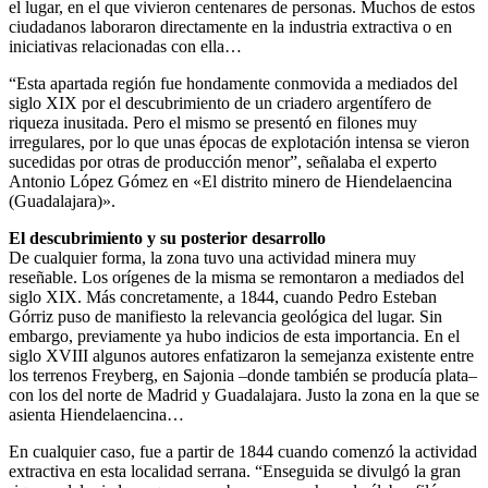
el lugar, en el que vivieron centenares de personas. Muchos de estos
ciudadanos laboraron directamente en la industria extractiva o en
iniciativas relacionadas con ella…
“Esta apartada región fue hondamente conmovida a mediados del
siglo XIX por el descubrimiento de un criadero argentífero de
riqueza inusitada. Pero el mismo se presentó en filones muy
irregulares, por lo que unas épocas de explotación intensa se vieron
sucedidas por otras de producción menor”, señalaba el experto
Antonio López Gómez en «El distrito minero de Hiendelaencina
(Guadalajara)».
El descubrimiento y su posterior desarrollo
De cualquier forma, la zona tuvo una actividad minera muy
reseñable. Los orígenes de la misma se remontaron a mediados del
siglo XIX. Más concretamente, a 1844, cuando Pedro Esteban
Górriz puso de manifiesto la relevancia geológica del lugar. Sin
embargo, previamente ya hubo indicios de esta importancia. En el
siglo XVIII algunos autores enfatizaron la semejanza existente entre
los terrenos Freyberg, en Sajonia –donde también se producía plata–
con los del norte de Madrid y Guadalajara. Justo la zona en la que se
asienta Hiendelaencina…
En cualquier caso, fue a partir de 1844 cuando comenzó la actividad
extractiva en esta localidad serrana. “Enseguida se divulgó la gran