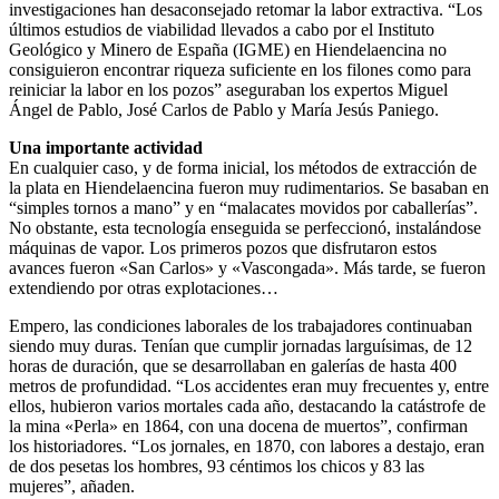
investigaciones han desaconsejado retomar la labor extractiva. “Los
últimos estudios de viabilidad llevados a cabo por el Instituto
Geológico y Minero de España (IGME) en Hiendelaencina no
consiguieron encontrar riqueza suficiente en los filones como para
reiniciar la labor en los pozos” aseguraban los expertos Miguel
Ángel de Pablo, José Carlos de Pablo y María Jesús Paniego.
Una importante actividad
En cualquier caso, y de forma inicial, los métodos de extracción de
la plata en Hiendelaencina fueron muy rudimentarios. Se basaban en
“simples tornos a mano” y en “malacates movidos por caballerías”.
No obstante, esta tecnología enseguida se perfeccionó, instalándose
máquinas de vapor. Los primeros pozos que disfrutaron estos
avances fueron «San Carlos» y «Vascongada». Más tarde, se fueron
extendiendo por otras explotaciones…
Empero, las condiciones laborales de los trabajadores continuaban
siendo muy duras. Tenían que cumplir jornadas larguísimas, de 12
horas de duración, que se desarrollaban en galerías de hasta 400
metros de profundidad. “Los accidentes eran muy frecuentes y, entre
ellos, hubieron varios mortales cada año, destacando la catástrofe de
la mina «Perla» en 1864, con una docena de muertos”, confirman
los historiadores. “Los jornales, en 1870, con labores a destajo, eran
de dos pesetas los hombres, 93 céntimos los chicos y 83 las
mujeres”, añaden.