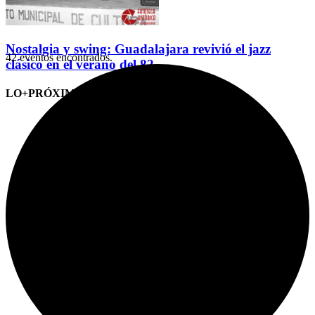
Nostalgia y swing: Guadalajara revivió el jazz
42 eventos encontrados.
clásico en el verano del 82
LO+PRÓXIMO (CITAS)