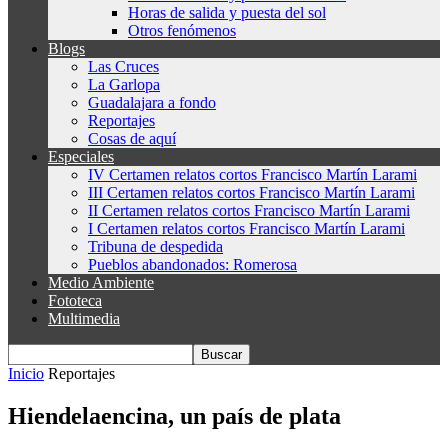
Horas de salida y puesta del sol
Otros fenómenos
Blogs
Las Cruces
La Garlopa
Guadalajara a fondo
Reportajes
Cosas de aquí
Especiales
IV Certamen relatos cortos Francisco Martín Larami
III Certamen relatos cortos Francisco Martín Larami
II Certamen relatos cortos Francisco Martín Larami
I Certamen relatos cortos Francisco Martín Larami
Tribuna de despedida
Pueblos abandonados: Romerosa
Medio Ambiente
Fototeca
Multimedia
Inicio
Reportajes
Hiendelaencina, un país de plata