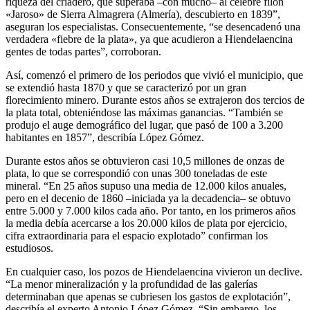
riqueza del criadero, que superaba –con mucho– al célebre filón
«Jaroso» de Sierra Almagrera (Almería), descubierto en 1839”,
aseguran los especialistas. Consecuentemente, “se desencadenó una
verdadera «fiebre de la plata», ya que acudieron a Hiendelaencina
gentes de todas partes”, corroboran.
Así, comenzó el primero de los periodos que vivió el municipio, que
se extendió hasta 1870 y que se caracterizó por un gran
florecimiento minero. Durante estos años se extrajeron dos tercios de
la plata total, obteniéndose las máximas ganancias. “También se
produjo el auge demográfico del lugar, que pasó de 100 a 3.200
habitantes en 1857”, describía López Gómez.
Durante estos años se obtuvieron casi 10,5 millones de onzas de
plata, lo que se correspondió con unas 300 toneladas de este
mineral. “En 25 años supuso una media de 12.000 kilos anuales,
pero en el decenio de 1860 –iniciada ya la decadencia– se obtuvo
entre 5.000 y 7.000 kilos cada año. Por tanto, en los primeros años
la media debía acercarse a los 20.000 kilos de plata por ejercicio,
cifra extraordinaria para el espacio explotado” confirman los
estudiosos.
En cualquier caso, los pozos de Hiendelaencina vivieron un declive.
“La menor mineralización y la profundidad de las galerías
determinaban que apenas se cubriesen los gastos de explotación”,
describía el experto Antonio López Gómez. “Sin embargo, los