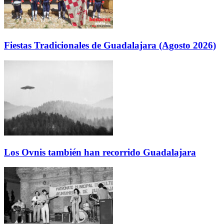
Fiestas Tradicionales de Guadalajara (Agosto 2026)
Los Ovnis también han recorrido Guadalajara