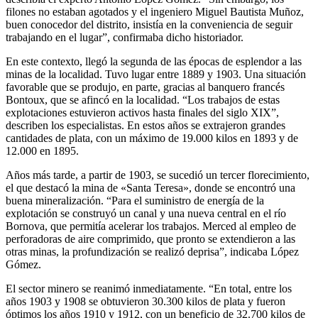
filones no estaban agotados y el ingeniero Miguel Bautista Muñoz,
buen conocedor del distrito, insistía en la conveniencia de seguir
trabajando en el lugar”, confirmaba dicho historiador.
En este contexto, llegó la segunda de las épocas de esplendor a las
minas de la localidad. Tuvo lugar entre 1889 y 1903. Una situación
favorable que se produjo, en parte, gracias al banquero francés
Bontoux, que se afincó en la localidad. “Los trabajos de estas
explotaciones estuvieron activos hasta finales del siglo XIX”,
describen los especialistas. En estos años se extrajeron grandes
cantidades de plata, con un máximo de 19.000 kilos en 1893 y de
12.000 en 1895.
Años más tarde, a partir de 1903, se sucedió un tercer florecimiento,
el que destacó la mina de «Santa Teresa», donde se encontró una
buena mineralización. “Para el suministro de energía de la
explotación se construyó un canal y una nueva central en el río
Bornova, que permitía acelerar los trabajos. Merced al empleo de
perforadoras de aire comprimido, que pronto se extendieron a las
otras minas, la profundización se realizó deprisa”, indicaba López
Gómez.
El sector minero se reanimó inmediatamente. “En total, entre los
años 1903 y 1908 se obtuvieron 30.300 kilos de plata y fueron
óptimos los años 1910 y 1912, con un beneficio de 32.700 kilos de