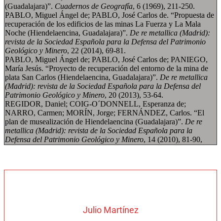
(Guadalajara)”.
Cuadernos de Geografía
, 6 (1969), 211-250.
PABLO, Miguel Ángel de; PABLO, José Carlos de. “Propuesta de
recuperación de los edificios de las minas La Fuerza y La Mala
Noche (Hiendelaencina, Guadalajara)”.
De re metallica (Madrid):
revista de la Sociedad Española para la Defensa del Patrimonio
Geológico y Minero
, 22 (2014), 69-81.
PABLO, Miguel Ángel de; PABLO, José Carlos de; PANIEGO,
María Jesús. “Proyecto de recuperación del entorno de la mina de
plata San Carlos (Hiendelaencina, Guadalajara)”.
De re metallica
(Madrid): revista de la Sociedad Española para la Defensa del
Patrimonio Geológico y Minero
, 20 (2013), 53-64.
REGIDOR, Daniel; COIG-O´DONNELL, Esperanza de;
NARRO, Carmen; MORÍN, Jorge; FERNÁNDEZ, Carlos. “El
plan de musealización de Hiendelaencina (Guadalajara)”.
De re
metallica (Madrid): revista de la Sociedad Española para la
Defensa del Patrimonio Geológico y Minero
, 14 (2010), 81-90,
Julio Martínez