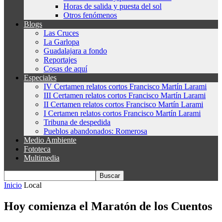
Horas de salida y puesta del sol
Otros fenómenos
Blogs
Las Cruces
La Garlopa
Guadalajara a fondo
Reportajes
Cosas de aquí
Especiales
IV Certamen relatos cortos Francisco Martín Larami
III Certamen relatos cortos Francisco Martín Larami
II Certamen relatos cortos Francisco Martín Larami
I Certamen relatos cortos Francisco Martín Larami
Tribuna de despedida
Pueblos abandonados: Romerosa
Medio Ambiente
Fototeca
Multimedia
Inicio
Local
Hoy comienza el Maratón de los Cuentos