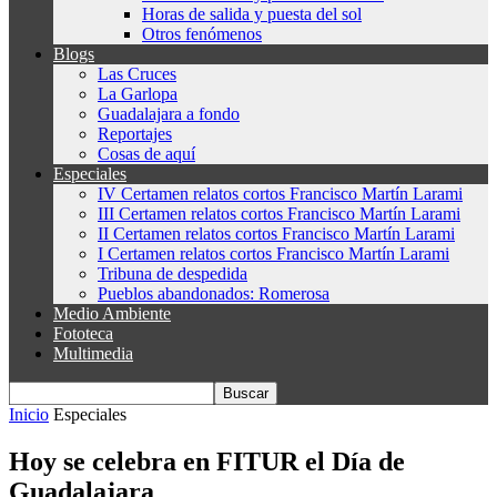
Horas de salida y puesta del sol
Otros fenómenos
Blogs
Las Cruces
La Garlopa
Guadalajara a fondo
Reportajes
Cosas de aquí
Especiales
IV Certamen relatos cortos Francisco Martín Larami
III Certamen relatos cortos Francisco Martín Larami
II Certamen relatos cortos Francisco Martín Larami
I Certamen relatos cortos Francisco Martín Larami
Tribuna de despedida
Pueblos abandonados: Romerosa
Medio Ambiente
Fototeca
Multimedia
Inicio
Especiales
Hoy se celebra en FITUR el Día de
Guadalajara