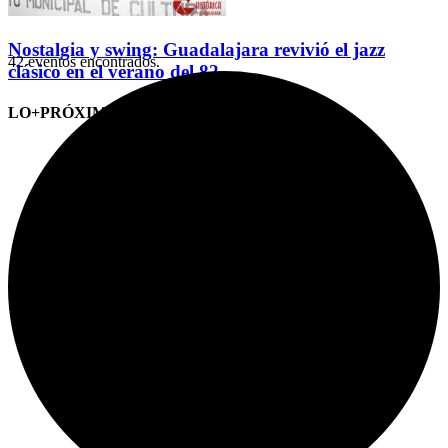
Nostalgia y swing: Guadalajara revivió el jazz
42 eventos encontrados.
clásico en el verano del 82
LO+PRÓXIMO (CITAS)