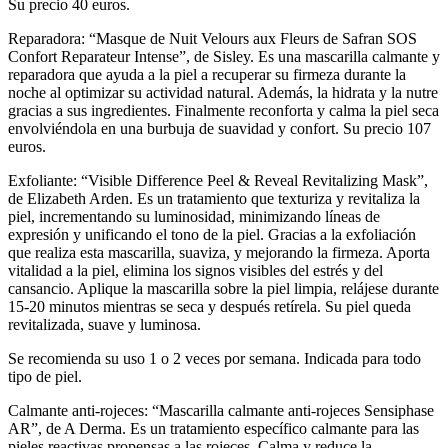
Su precio 40 euros.
Reparadora: “Masque de Nuit Velours aux Fleurs de Safran SOS
Confort Reparateur Intense”, de Sisley. Es una mascarilla calmante y
reparadora que ayuda a la piel a recuperar su firmeza durante la
noche al optimizar su actividad natural. Además, la hidrata y la nutre
gracias a sus ingredientes. Finalmente reconforta y calma la piel seca
envolviéndola en una burbuja de suavidad y confort. Su precio 107
euros.
Exfoliante: “Visible Difference Peel & Reveal Revitalizing Mask”,
de Elizabeth Arden. Es un tratamiento que texturiza y revitaliza la
piel, incrementando su luminosidad, minimizando líneas de
expresión y unificando el tono de la piel. Gracias a la exfoliación
que realiza esta mascarilla, suaviza, y mejorando la firmeza. Aporta
vitalidad a la piel, elimina los signos visibles del estrés y del
cansancio. Aplique la mascarilla sobre la piel limpia, relájese durante
15-20 minutos mientras se seca y después retírela. Su piel queda
revitalizada, suave y luminosa.
Se recomienda su uso 1 o 2 veces por semana. Indicada para todo
tipo de piel.
Calmante anti-rojeces: “Mascarilla calmante anti-rojeces Sensiphase
AR”, de A Derma. Es un tratamiento específico calmante para las
pieles reactivas propensas a las rojeces. Calma y reduce la