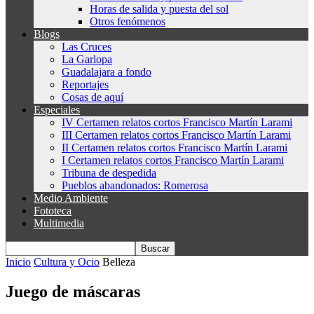
Horas de salida y puesta del sol
Otros fenómenos
Blogs
Las Cruces
La Garlopa
Guadalajara a fondo
Reportajes
Cosas de aquí
Especiales
IV Certamen relatos cortos Francisco Martín Larami
III Certamen relatos cortos Francisco Martín Larami
II Certamen relatos cortos Francisco Martín Larami
I Certamen relatos cortos Francisco Martín Larami
Tribuna de despedida
Pueblos abandonados: Romerosa
Medio Ambiente
Fototeca
Multimedia
Inicio
Cultura y Ocio
Belleza
Juego de máscaras