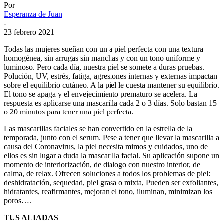
Por
Esperanza de Juan
-
23 febrero 2021
Todas las mujeres sueñan con un a piel perfecta con una textura
homogénea, sin arrugas sin manchas y con un tono uniforme y
luminoso. Pero cada día, nuestra piel se somete a duras pruebas.
Polución, UV, estrés, fatiga, agresiones internas y externas impactan
sobre el equilibrio cutáneo. A la piel le cuesta mantener su equilibrio.
El tono se apaga y el envejecimiento prematuro se acelera. La
respuesta es aplicarse una mascarilla cada 2 o 3 días. Solo bastan 15
o 20 minutos para tener una piel perfecta.
Las mascarillas faciales se han convertido en la estrella de la
temporada, junto con el serum. Pese a tener que llevar la mascarilla a
causa del Coronavirus, la piel necesita mimos y cuidados, uno de
ellos es sin lugar a duda la mascarilla facial. Su aplicación supone un
momento de interiorización, de dialogo con nuestro interior, de
calma, de relax. Ofrecen soluciones a todos los problemas de piel:
deshidratación, sequedad, piel grasa o mixta, Pueden ser exfoliantes,
hidratantes, reafirmantes, mejoran el tono, iluminan, minimizan los
poros….
TUS ALIADAS