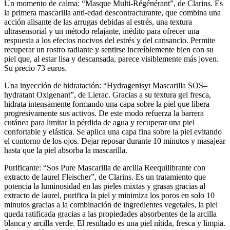
Un momento de calma: “Masque Multi-Régénérant”, de Clarins. Es
la primera mascarilla anti-edad descontracturante, que combina una
acción alisante de las arrugas debidas al estrés, una textura
ultrasensorial y un método relajante, inédito para ofrecer una
respuesta a los efectos nocivos del estrés y del cansancio. Permite
recuperar un rostro radiante y sentirse increíblemente bien con su
piel que, al estar lisa y descansada, parece visiblemente más joven.
Su precio 73 euros.
Una inyección de hidratación: “Hydragenisyt Mascarilla SOS–
hydratant Oxigenant”, de Lierac. Gracias a su textura gel fresca,
hidrata intensamente formando una capa sobre la piel que libera
progresivamente sus activos. De este modo refuerza la barrera
cutánea para limitar la pérdida de agua y recuperar una piel
confortable y elástica. Se aplica una capa fina sobre la piel evitando
el contorno de los ojos. Dejar reposar durante 10 minutos y masajear
hasta que la piel absorba la mascarilla.
Purificante: “Sos Pure Mascarilla de arcilla Reequilibrante con
extracto de laurel Fleischer”, de Clarins. Es un tratamiento que
potencia la luminosidad en las pieles mixtas y grasas gracias al
extracto de laurel, purifica la piel y minimiza los poros en solo 10
minutos gracias a la combinación de ingredientes vegetales, la piel
queda ratificada gracias a las propiedades absorbentes de la arcilla
blanca y arcilla verde. El resultado es una piel nítida, fresca y limpia.