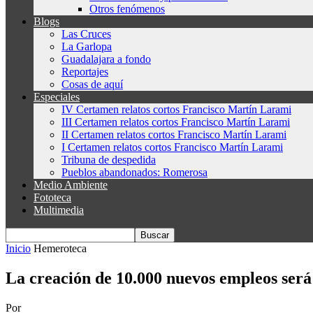
Otros fenómenos
Blogs
Las Cruces
La Garlopa
Guadalajara a fondo
Reportajes
Cosas de aquí
Especiales
IV Certamen relatos cortos Francisco Martín Larami
III Certamen relatos cortos Francisco Martín Larami
II Certamen relatos cortos Francisco Martín Larami
I Certamen relatos cortos Francisco Martín Larami
Tribuna de despedida
Pueblos abandonados: Romerosa
Medio Ambiente
Fototeca
Multimedia
Inicio
Hemeroteca
La creación de 10.000 nuevos empleos será
Por