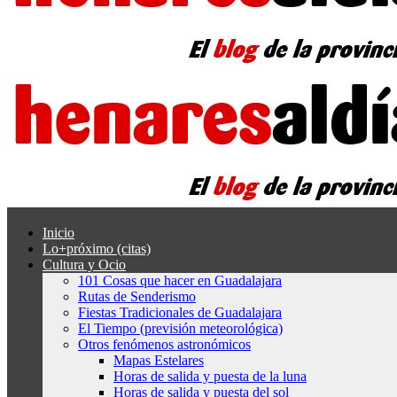
Inicio
Lo+próximo (citas)
Cultura y Ocio
101 Cosas que hacer en Guadalajara
Rutas de Senderismo
Fiestas Tradicionales de Guadalajara
El Tiempo (previsión meteorológica)
Otros fenómenos astronómicos
Mapas Estelares
Horas de salida y puesta de la luna
Horas de salida y puesta del sol