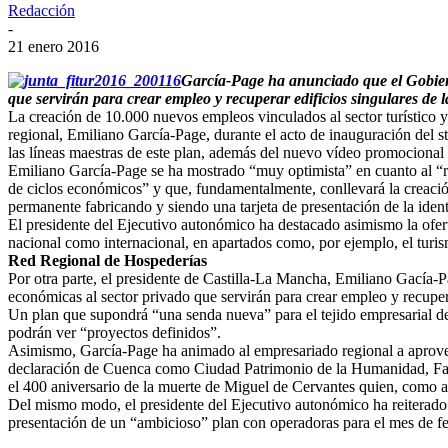
Redacción
-
21 enero 2016
García-Page ha anunciado que el Gobiern
que servirán para crear empleo y recuperar edificios singulares de l
La creación de 10.000 nuevos empleos vinculados al sector turístico y
regional, Emiliano García-Page, durante el acto de inauguración del st
las líneas maestras de este plan, además del nuevo vídeo promocional 
Emiliano García-Page se ha mostrado “muy optimista” en cuanto al “
de ciclos económicos” y que, fundamentalmente, conllevará la creació
permanente fabricando y siendo una tarjeta de presentación de la ide
El presidente del Ejecutivo autonómico ha destacado asimismo la ofert
nacional como internacional, en apartados como, por ejemplo, el turism
Red Regional de Hospederías
Por otra parte, el presidente de Castilla-La Mancha, Emiliano Gacía
económicas al sector privado que servirán para crear empleo y recupera
Un plan que supondrá “una senda nueva” para el tejido empresarial de l
podrán ver “proyectos definidos”.
Asimismo, García-Page ha animado al empresariado regional a aprovech
declaración de Cuenca como Ciudad Patrimonio de la Humanidad, Farca
el 400 aniversario de la muerte de Miguel de Cervantes quien, como a
Del mismo modo, el presidente del Ejecutivo autonómico ha reiterad
presentación de un “ambicioso” plan con operadoras para el mes de fe