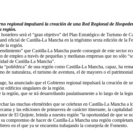
o regional impulsará la creación de una Red Regional de Hospederí
a región.
 hostelero será el “gran objetivo” del Plan Estratégico de Turismo de 
and oficial de Castilla-La Mancha en la trigésimo sexta edición de la F
de la región.
rendimiento” que Castilla-La Mancha puede conseguir de este sector e
n de empleo a través de pequeñas y medianas empresas que no sólo “sop
ntidad de Castilla-La Mancha”.
a “poliédrica” de una región como Castilla-La Mancha, capaz, ha remarca
o de naturaleza, el turismo de aventura, el de mayores o el patrimonial,
-Page, ha anunciado que el Gobierno regional impulsará la creación de
r edificios singulares de la región.
a región, que se irá desarrollando paulatinamente a lo largo de la legi
ar las muchas efemérides que se celebran en Castilla-La Mancha a lo l
ma y las ediciones de primavera de carácter itinerante, la capitalidad
utor de El Quijote, brinda a nuestra región “la oportunidad de que se 
o su compromiso de hacer de Castilla-La Mancha una región completamen
brero en el que ya se encuentra trabajando la consejería de Fomento.