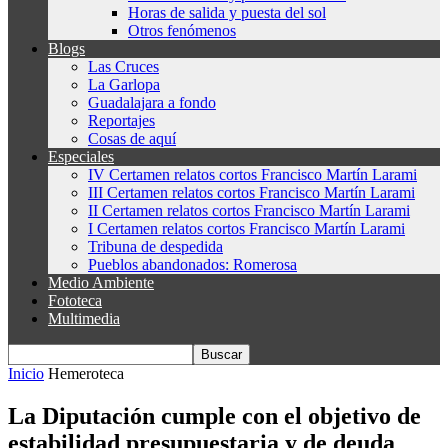
Horas de salida y puesta del sol
Otros fenómenos
Blogs
Las Cruces
La Garlopa
Guadalajara a fondo
Reportajes
Cosas de aquí
Especiales
IV Certamen relatos cortos Francisco Martín Larami
III Certamen relatos cortos Francisco Martín Larami
II Certamen relatos cortos Francisco Martín Larami
I Certamen relatos cortos Francisco Martín Larami
Tribuna de despedida
Pueblos abandonados: Romerosa
Medio Ambiente
Fototeca
Multimedia
Inicio
Hemeroteca
La Diputación cumple con el objetivo de
estabilidad presupuestaria y de deuda