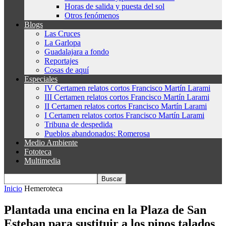
Horas de salida y puesta del sol
Otros fenómenos
Blogs
Las Cruces
La Garlopa
Guadalajara a fondo
Reportajes
Cosas de aquí
Especiales
IV Certamen relatos cortos Francisco Martín Larami
III Certamen relatos cortos Francisco Martín Larami
II Certamen relatos cortos Francisco Martín Larami
I Certamen relatos cortos Francisco Martín Larami
Tribuna de despedida
Pueblos abandonados: Romerosa
Medio Ambiente
Fototeca
Multimedia
Inicio
Hemeroteca
Plantada una encina en la Plaza de San
Esteban para sustituir a los pinos talados