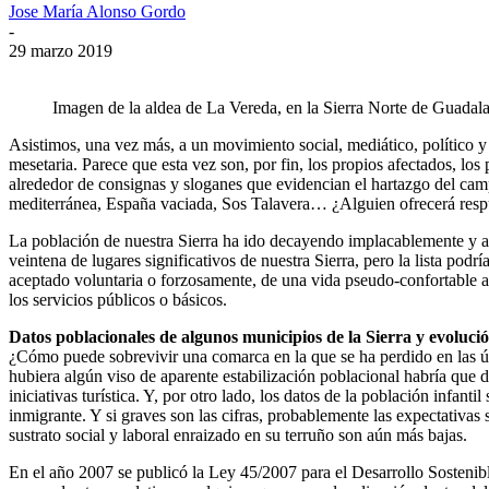
Jose María Alonso Gordo
-
29 marzo 2019
Imagen de la aldea de La Vereda, en la Sierra Norte de Guadala
Asistimos, una vez más, a un movimiento social, mediático, político y 
mesetaria. Parece que esta vez son, por fin, los propios afectados, lo
alrededor de consignas y sloganes que evidencian el hartazgo del camp
mediterránea, España vaciada, Sos Talavera… ¿Alguien ofrecerá respues
La población de nuestra Sierra ha ido decayendo implacablemente y ahí
veintena de lugares significativos de nuestra Sierra, pero la lista pod
aceptado voluntaria o forzosamente, de una vida pseudo-confortable al
los servicios públicos o básicos.
Datos poblacionales de algunos municipios de la Sierra y evoluci
¿Cómo puede sobrevivir una comarca en la que se ha perdido en las ú
hubiera algún viso de aparente estabilización poblacional habría que d
iniciativas turística. Y, por otro lado, los datos de la población inf
inmigrante. Y si graves son las cifras, probablemente las expectativ
sustrato social y laboral enraizado en su terruño son aún más bajas.
En el año 2007 se publicó la Ley 45/2007 para el Desarrollo Sostenibl