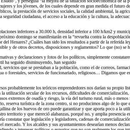
l Estado”, y perseguía “la mejora de la situación socioeconómica de la p
jeres y los jóvenes, de los cuales depende en gran medida el futuro del 
icos, la prestación de servicios sociales, la calidad ambiental, la agric
la seguridad ciudadana, el acceso a la educación y la cultura, la adecuac
blaciones inferiores a 30.000 h, densidad inferior a 100 h/km2 y munici
el próximo domingo se manifestarán en la “revuelta contra la despoblaci
r del Henares? ¿Cuáles han sido los resultados a partir de la referida l
enible y de otros decretos, disposiciones y reglamentos? Lo que (no) s
tivas y declaraciones y fotos de los políticos, simplemente constata
ntil ha seguido disminuyendo, han seguido
 servicios que se prestaban a la población, como el de correos, farmacia
gua o forestales, servicios de funcionariado, religiosos… Digamos que 
sos probablemente los teóricos emprendedores nos darían su propio lista
la utilización secular de los recursos, dificultades de comercialización,
 casos extremos de osadía y riesgo, la vía del turismo rural, más o meno
rio, reserva turística de la zona centro, si no producimos algo de lo q
allina de los huevos de oro puede garantizar y que aporta poco a la util
tro territorio y que mereció alabanzas, porqué no, y amplia presencia 
ría constatar que legislación y legisladores, cadenas de comercializaci
el mercado. Y los alcaldes y sus ayuntamientos desearían menos declar
diendo a intereses políticos o espurios que no son realmente los que inte