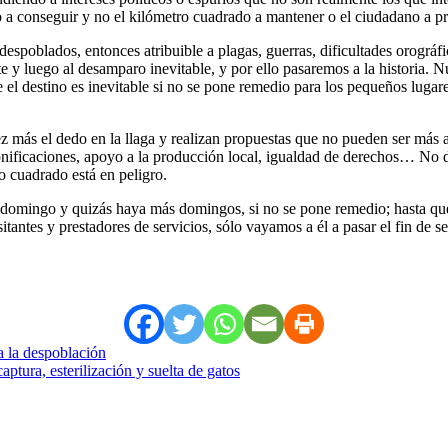
voto a conseguir y no el kilómetro cuadrado a mantener o el ciudadano a 
 despoblados, entonces atribuible a plagas, guerras, dificultades orográ
y luego al desamparo inevitable, y por ello pasaremos a la historia. N
 el destino es inevitable si no se pone remedio para los pequeños luga
 más el dedo en la llaga y realizan propuestas que no pueden ser más 
bonificaciones, apoyo a la producción local, igualdad de derechos… No 
o cuadrado está en peligro.
este domingo y quizás haya más domingos, si no se pone remedio; hasta q
itantes y prestadores de servicios, sólo vayamos a él a pasar el fin de 
a la despoblación
tura, esterilización y suelta de gatos