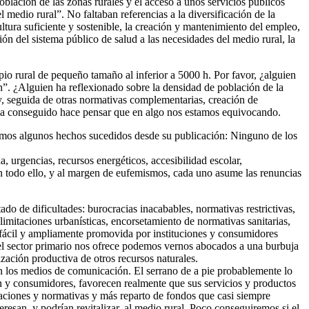
oblación de las zonas rurales y el acceso a unos servicios públicos
medio rural”. No faltaban referencias a la diversificación de la
ultura suficiente y sostenible, la creación y mantenimiento del empleo,
ión del sistema público de salud a las necesidades del medio rural, la
pio rural de pequeño tamaño al inferior a 5000 h. Por favor, ¿alguien
ón”. ¿Alguien ha reflexionado sobre la densidad de población de la
ey, seguida de otras normativas complementarias, creación de
e ha conseguido hace pensar que en algo nos estamos equivocando.
remos algunos hechos sucedidos desde su publicación: Ninguno de los
, urgencias, recursos energéticos, accesibilidad escolar,
en todo ello, y al margen de eufemismos, cada uno asume las renuncias
do de dificultades: burocracias inacabables, normativas restrictivas,
 limitaciones urbanísticas, encorsetamiento de normativas sanitarias,
s fácil y ampliamente promovida por instituciones y consumidores
ue el sector primario nos ofrece podemos vernos abocados a una burbuja
ización productiva de otros recursos naturales.
en los medios de comunicación. El serrano de a pie probablemente lo
ón y consumidores, favorecen realmente que sus servicios y productos
aciones y normativas y más reparto de fondos que casi siempre
resan, y podrían revitalizar, al medio rural. Poco conseguiremos si el