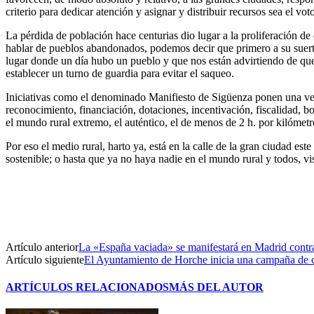
criterio para dedicar atención y asignar y distribuir recursos sea el 
La pérdida de población hace centurias dio lugar a la proliferación de
hablar de pueblos abandonados, podemos decir que primero a su suerte 
lugar donde un día hubo un pueblo y que nos están advirtiendo de que
establecer un turno de guardia para evitar el saqueo.
Iniciativas como el denominado Manifiesto de Sigüenza ponen una vez
reconocimiento, financiación, dotaciones, incentivación, fiscalidad, 
el mundo rural extremo, el auténtico, el de menos de 2 h. por kilómetr
Por eso el medio rural, harto ya, está en la calle de la gran ciudad 
sostenible; o hasta que ya no haya nadie en el mundo rural y todos, vis
Artículo anterior
La «España vaciada» se manifestará en Madrid contr
Artículo siguiente
El Ayuntamiento de Horche inicia una campaña de cap
ARTÍCULOS RELACIONADOS
MÁS DEL AUTOR