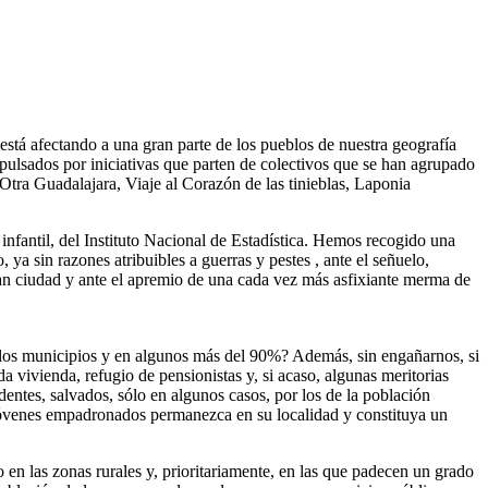
está afectando a una gran parte de los pueblos de nuestra geografía
mpulsados por iniciativas que parten de colectivos que se han agrupado
Otra Guadalajara, Viaje al Corazón de las tinieblas, Laponia
nfantil, del Instituto Nacional de Estadística. Hemos recogido una
ya sin razones atribuibles a guerras y pestes , ante el señuelo,
gran ciudad y ante el apremio de una cada vez más asfixiante merma de
 los municipios y en algunos más del 90%? Además, sin engañarnos, si
a vivienda, refugio de pensionistas y, si acaso, algunas meritorias
dentes, salvados, sólo en algunos casos, por los de la población
s jóvenes empadronados permanezca en su localidad y constituya un
en las zonas rurales y, prioritariamente, en las que padecen un grado