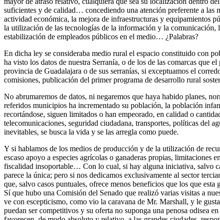
mayor de atraso relativo, cualquiera que sea su localización dentro de
suficientes y de calidad… concediendo una atención preferente a las mu
actividad económica, la mejora de infraestructuras y equipamientos públ
la utilización de las tecnologías de la información y la comunicación, 
estabilización de empleados públicos en el medio… ¿Palabras?
En dicha ley se consideraba medio rural el espacio constituido con po
ha visto los datos de nuestra Serranía, o de los de las comarcas que 
provincia de Guadalajara o de sus serranías, si exceptuamos el corredo
comisiones, publicación del primer programa de desarrollo rural sost
No abrumaremos de datos, ni negaremos que haya habido planes, norma
referidos municipios ha incrementado su población, la población infa
recortándose, siguen limitados o han empeorado, en calidad o cantidad,
telecomunicaciones, seguridad ciudadana, transportes, políticas del a
inevitables, se busca la vida y se las arregla como puede.
Y si hablamos de los medios de producción y de la utilización de recur
escaso apoyo a especies agrícolas o ganaderas propias, limitaciones en 
fiscalidad insoportable… Con lo cual, si hay alguna iniciativa, salvo
parece la única; pero si nos dedicamos exclusivamente al sector tercia
que, salvo casos puntuales, ofrece menos beneficios que los que esta g
Sí que hubo una Comisión del Senado que realizó varias visitas a nues
ve con escepticismo, como vio la caravana de Mr. Marshall, y le gusta
puedan ser competitivos y su oferta no suponga una penosa odisea en 
favorecen, de modo absoluto y relativo, a las grandes ciudades, respon