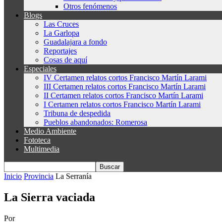
Otros fenómenos
Blogs
Las Cruces
La Garlopa
Guadalajara a fondo
Reportajes
Cosas de aquí
Especiales
IV Certamen relatos cortos Francisco Martín Larami
III Certamen relatos cortos Francisco Martín Larami
II Certamen relatos cortos Francisco Martín Larami
I Certamen relatos cortos Francisco Martín Larami
Tribuna de despedida
Pueblos abandonados: Romerosa
Medio Ambiente
Fototeca
Multimedia
Inicio
Provincia
La Serranía
La Sierra vaciada
Por