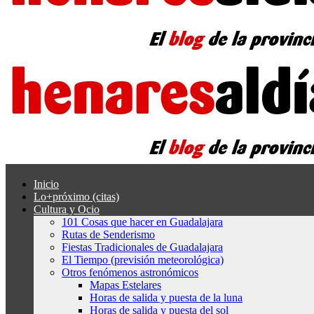
Inicio
Lo+próximo (citas)
Cultura y Ocio
101 Cosas que hacer en Guadalajara
Rutas de Senderismo
Fiestas Tradicionales de Guadalajara
El Tiempo (previsión meteorológica)
Otros fenómenos astronómicos
Mapas Estelares
Horas de salida y puesta de la luna
Horas de salida y puesta del sol