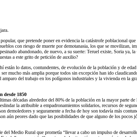
jara.
popular, que pretende poner en evidencia la catástrofe poblacional que 
s pueblos con riesgo de muerte por demotanasia, los que se movilizan, i
esinado abandonado, de nuevo, a su suerte: Teruel existe, Soria ya, la 
tas a este grito de petición de auxilio?
 están lo datos, contundentes, de evolución de la población y de edad i
ría ser mucho más amplia porque todos sin excepción han ido claudicando, 
 amparo del trabajo en los polígonos industriales y la vivienda en la 
ón desde 1850
ltimas décadas alrededor del 80% de la población en la mayor parte de
eslindar la atribuible a empadronamientos solidarios, recursos de segund
antil son demoledores y seguramente a fecha de hoy son todavía más contun
as son aún peores dado que las posibilidades de que alguno de los poco
e del Medio Rural que prometía “llevar a cabo un impulso de desarrollo 