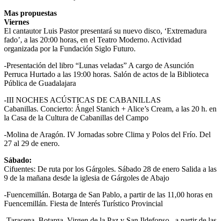
Mas propuestas
Viernes
El cantautor Luis Pastor presentará su nuevo disco, ‘Extremadura
fado’, a las 20:00 horas, en el Teatro Moderno. Actividad
organizada por la Fundación Siglo Futuro.
-Presentación del libro “Lunas veladas” A cargo de Asunción
Perruca Hurtado a las 19:00 horas. Salón de actos de la Biblioteca
Pública de Guadalajara
-III NOCHES ACÚSTICAS DE CABANILLAS
Cabanillas. Concierto: Ángel Stanich + Alice’s Cream, a las 20 h. en
la Casa de la Cultura de Cabanillas del Campo
-Molina de Aragón. IV Jornadas sobre Clima y Polos del Frío. Del
27 al 29 de enero.
Sábado:
Cifuentes: De ruta por los Gárgoles. Sábado 28 de enero Salida a las
9 de la mañana desde la iglesia de Gárgoles de Abajo
-Fuencemillán. Botarga de San Pablo, a partir de las 11,00 horas en
Fuencemillán. Fiesta de Interés Turístico Provincial
-Taracena. Botarga. Virgen de la Paz y San Ildefonso, a partir de las