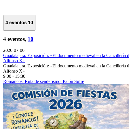
4 eventos
10
4 eventos,
10
2026-07-06
Guadalajara. Exposición: «El documento medieval en la Cancillería 
Alfonso X»
Guadalajara. Exposición: «El documento medieval en la Cancillería 
Alfonso X»
9:00
-
15:30
Romancos. Ruta de senderismo: Patón Sufre