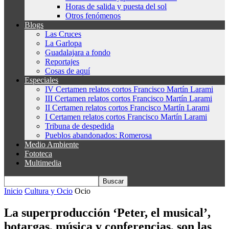
Horas de salida y puesta del sol
Otros fenómenos
Blogs
Las Cruces
La Garlopa
Guadalajara a fondo
Reportajes
Cosas de aquí
Especiales
IV Certamen relatos cortos Francisco Martín Larami
III Certamen relatos cortos Francisco Martín Larami
II Certamen relatos cortos Francisco Martín Larami
I Certamen relatos cortos Francisco Martín Larami
Tribuna de despedida
Pueblos abandonados: Romerosa
Medio Ambiente
Fototeca
Multimedia
Inicio
Cultura y Ocio
Ocio
La superproducción ‘Peter, el musical’,
botargas, música y conferencias, son las