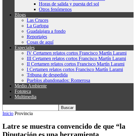
Horas de salida y puesta del sol
Otros fenómenos
Blogs
Las Cruces
La Garlopa
Guadalajara a fondo
Reportajes
Cosas de aquí
Especiales
IV Certamen relatos cortos Francisco Martín Larami
III Certamen relatos cortos Francisco Martín Larami
II Certamen relatos cortos Francisco Martín Larami
I Certamen relatos cortos Francisco Martín Larami
Tribuna de despedida
Pueblos abandonados: Romerosa
Medio Ambiente
Fototeca
Multimedia
Inicio
Provincia
Latre se muestra convencido de que “la
Diputación es una herramienta