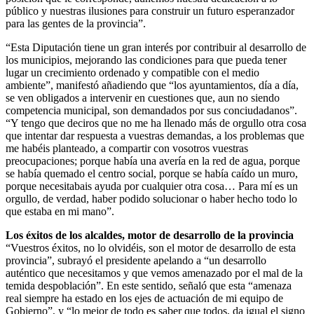
público y nuestras ilusiones para construir un futuro esperanzador
para las gentes de la provincia”.
“Esta Diputación tiene un gran interés por contribuir al desarrollo de
los municipios, mejorando las condiciones para que pueda tener
lugar un crecimiento ordenado y compatible con el medio
ambiente”, manifestó añadiendo que “los ayuntamientos, día a día,
se ven obligados a intervenir en cuestiones que, aun no siendo
competencia municipal, son demandados por sus conciudadanos”.
“Y tengo que deciros que no me ha llenado más de orgullo otra cosa
que intentar dar respuesta a vuestras demandas, a los problemas que
me habéis planteado, a compartir con vosotros vuestras
preocupaciones; porque había una avería en la red de agua, porque
se había quemado el centro social, porque se había caído un muro,
porque necesitabais ayuda por cualquier otra cosa… Para mí es un
orgullo, de verdad, haber podido solucionar o haber hecho todo lo
que estaba en mi mano”.
Los éxitos de los alcaldes, motor de desarrollo de la provincia
“Vuestros éxitos, no lo olvidéis, son el motor de desarrollo de esta
provincia”, subrayó el presidente apelando a “un desarrollo
auténtico que necesitamos y que vemos amenazado por el mal de la
temida despoblación”. En este sentido, señaló que esta “amenaza
real siempre ha estado en los ejes de actuación de mi equipo de
Gobierno”, y “lo mejor de todo es saber que todos, da igual el signo