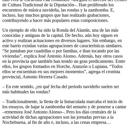
de Cultura Tradicional de la Diputación–. Han proliferado los
encuentros de música navideña, las rondas y la zambomba. E,
incluso, hay muchos grupos que han realizado grabaciones,
contribuyendo a hacer más populares estas composiciones.
Un ejemplo de ello ha sido la Ronda del Alamín, una de las más
conocidas y antiguas de la capital. De hecho, aún hoy siguen en
activo y realizan actuaciones en diversos lugares. Sin embargo, en
este barrio existían varias agrupaciones de características similares.
“Se juntaban por cuadrillas o por familias, e iban tocando por las
viviendas”, explica José Antonio Alonso. Además, hay otros casos
en la provincia que también han tenido un gran predicamento. Entre
ellos, los grupos formados en Horche, Atanzón o Lupiana. “Todos
ellos se encuentran en sus mejores momentos”, agrega el cronista
provincial, Antonio Herrera Casado.
– En este sentido, ¿en qué fecha del periodo navideño suelen ser
más habituales las rondas?
– Tradicionalmente, la fiesta de la Inmaculada marcaba el inicio de
los ensayos, de bajar la zambomba del armario y de ponerse a cantar
–rememora José Antonio Alonso–. Pero los días centrales de la
actividad de dichas agrupaciones son las jornadas previas a la
Nochebuena, al fin de año e, incluso, a las cenas empresa…