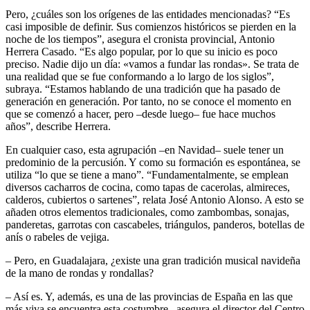
Pero, ¿cuáles son los orígenes de las entidades mencionadas? “Es
casi imposible de definir. Sus comienzos históricos se pierden en la
noche de los tiempos”, asegura el cronista provincial, Antonio
Herrera Casado. “Es algo popular, por lo que su inicio es poco
preciso. Nadie dijo un día: «vamos a fundar las rondas». Se trata de
una realidad que se fue conformando a lo largo de los siglos”,
subraya. “Estamos hablando de una tradición que ha pasado de
generación en generación. Por tanto, no se conoce el momento en
que se comenzó a hacer, pero –desde luego– fue hace muchos
años”, describe Herrera.
En cualquier caso, esta agrupación –en Navidad– suele tener un
predominio de la percusión. Y como su formación es espontánea, se
utiliza “lo que se tiene a mano”. “Fundamentalmente, se emplean
diversos cacharros de cocina, como tapas de cacerolas, almireces,
calderos, cubiertos o sartenes”, relata José Antonio Alonso. A esto se
añaden otros elementos tradicionales, como zambombas, sonajas,
panderetas, garrotas con cascabeles, triángulos, panderos, botellas de
anís o rabeles de vejiga.
– Pero, en Guadalajara, ¿existe una gran tradición musical navideña
de la mano de rondas y rondallas?
– Así es. Y, además, es una de las provincias de España en las que
más viva se encuentra esta costumbre –asegura el director del Centro