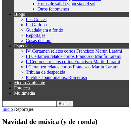
Horas de salida y puesta del sol
Otros fenómenos
Blogs
Las Cruces
La Garlopa
Guadalajara a fondo
Reportajes
Cosas de aquí
Especiales
IV Certamen relatos cortos Francisco Martín Larami
III Certamen relatos cortos Francisco Martín Larami
II Certamen relatos cortos Francisco Martín Larami
I Certamen relatos cortos Francisco Martín Larami
Tribuna de despedida
Pueblos abandonados: Romerosa
Medio Ambiente
Fototeca
Multimedia
Inicio
Reportajes
Navidad de música (y de ronda)