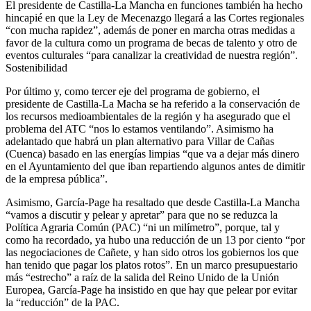
El presidente de Castilla-La Mancha en funciones también ha hecho
hincapié en que la Ley de Mecenazgo llegará a las Cortes regionales
“con mucha rapidez”, además de poner en marcha otras medidas a
favor de la cultura como un programa de becas de talento y otro de
eventos culturales “para canalizar la creatividad de nuestra región”.
Sostenibilidad
Por último y, como tercer eje del programa de gobierno, el
presidente de Castilla-La Macha se ha referido a la conservación de
los recursos medioambientales de la región y ha asegurado que el
problema del ATC “nos lo estamos ventilando”. Asimismo ha
adelantado que habrá un plan alternativo para Villar de Cañas
(Cuenca) basado en las energías limpias “que va a dejar más dinero
en el Ayuntamiento del que iban repartiendo algunos antes de dimitir
de la empresa pública”.
Asimismo, García-Page ha resaltado que desde Castilla-La Mancha
“vamos a discutir y pelear y apretar” para que no se reduzca la
Política Agraria Común (PAC) “ni un milímetro”, porque, tal y
como ha recordado, ya hubo una reducción de un 13 por ciento “por
las negociaciones de Cañete, y han sido otros los gobiernos los que
han tenido que pagar los platos rotos”. En un marco presupuestario
más “estrecho” a raíz de la salida del Reino Unido de la Unión
Europea, García-Page ha insistido en que hay que pelear por evitar
la “reducción” de la PAC.