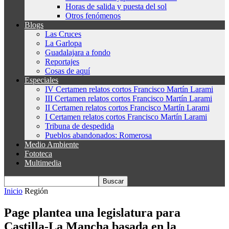
Horas de salida y puesta del sol
Otros fenómenos
Blogs
Las Cruces
La Garlopa
Guadalajara a fondo
Reportajes
Cosas de aquí
Especiales
IV Certamen relatos cortos Francisco Martín Larami
III Certamen relatos cortos Francisco Martín Larami
II Certamen relatos cortos Francisco Martín Larami
I Certamen relatos cortos Francisco Martín Larami
Tribuna de despedida
Pueblos abandonados: Romerosa
Medio Ambiente
Fototeca
Multimedia
Inicio
Región
Page plantea una legislatura para
Castilla-La Mancha basada en la