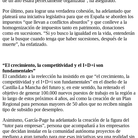
de un año estará perfectamente organizada”, ha asegurado.
Por último, para lograr una verdadera cohesión, ha adelantado que
plateará una iniciativa legislativa para que en España se aborden los
impuestos “que llevan a conflictos absurdos” y que conlleve a la
homogenización de impuestos tanto en patrimonio, donaciones
como en sucesiones. “Si yo busco la igualdad en la vida, entenderán
que la busque cuando tenga que haber sucesiones, después de la
muerte”, ha enfatizado.
“El crecimiento, la competitividad y el I+D+i son
fundamentales”
El candidato a la reelección ha insistido en que “el crecimiento, la
competitividad y el I+D+i son fundamentales” en el diseño de la
Castilla-La Mancha del futuro y, en este sentido, ha reiterado el
objetivo de generar 100.000 nuevos puestos de trabajo en la región a
lo largo de estos próximos 4 años, así como la creación de un Plan
Regional para personas mayores de 50 años que no reciben ningún
tipo de subsidio por desempleo.
Asimismo, García-Page ha adelantado la creación de la figura del
“tutor para empresas”, persona que acompañará a los empresarios
que decidan instalar en la comunidad autónoma proyectos de
mediano a gran tamaño para que esas iniciativas sea una realidad sin