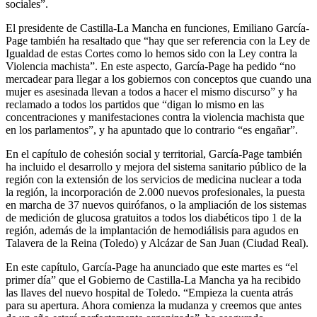
sociales”.
El presidente de Castilla-La Mancha en funciones, Emiliano García-
Page también ha resaltado que “hay que ser referencia con la Ley de
Igualdad de estas Cortes como lo hemos sido con la Ley contra la
Violencia machista”. En este aspecto, García-Page ha pedido “no
mercadear para llegar a los gobiernos con conceptos que cuando una
mujer es asesinada llevan a todos a hacer el mismo discurso” y ha
reclamado a todos los partidos que “digan lo mismo en las
concentraciones y manifestaciones contra la violencia machista que
en los parlamentos”, y ha apuntado que lo contrario “es engañar”.
En el capítulo de cohesión social y territorial, García-Page también
ha incluido el desarrollo y mejora del sistema sanitario público de la
región con la extensión de los servicios de medicina nuclear a toda
la región, la incorporación de 2.000 nuevos profesionales, la puesta
en marcha de 37 nuevos quirófanos, o la ampliación de los sistemas
de medición de glucosa gratuitos a todos los diabéticos tipo 1 de la
región, además de la implantación de hemodiálisis para agudos en
Talavera de la Reina (Toledo) y Alcázar de San Juan (Ciudad Real).
En este capítulo, García-Page ha anunciado que este martes es “el
primer día” que el Gobierno de Castilla-La Mancha ya ha recibido
las llaves del nuevo hospital de Toledo. “Empieza la cuenta atrás
para su apertura. Ahora comienza la mudanza y creemos que antes