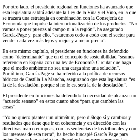
Por otro lado, el presidente regional en funciones ha avanzado que
esta legislatura saldrá adelante la Ley de la Viña y el Vino, en la que
se trazará una estrategia en combinación con la Consejería de
Economía que impulse la internacionalización de los productos. “No
vamos a poner puertas al campo ni a la región”, ha asegurado
García-Page y, para ello, “estaremos codo a codo con el sector para
vender cada vez más lejos y mejor y a mejor precio”.
En este mismo capítulo, el presidente en funciones ha defendido
como “determinante” que en el concepto de sostenibilidad “seamos
referencia en España con una ley de Economía Circular que haga
que el medio ambiente no sea una carga sino una solución”.
Por último, García-Page se ha referido a la política de recursos
hídricos de Castilla-La Mancha, asegurando que esta legislatura “es
la de la desalación, porque si no lo es, será la de la desolación”.
El presidente en funciones ha defendido la necesidad de alcanzar un
“acuerdo sensato” en estos cuatro años “para que cambien las
cosas”.
“Yo no quiero plantear un ultimátum, pero diálogo sí y cambios y
resultados que tiene que ir en coherencia y en dirección con las
directivas marco europeas, con las sentencias de los tribunales y con
los intereses de esta tierra”, ha hecho hincapié García-Page para
quien “nunca han estado tan alineados las normas europeas, las