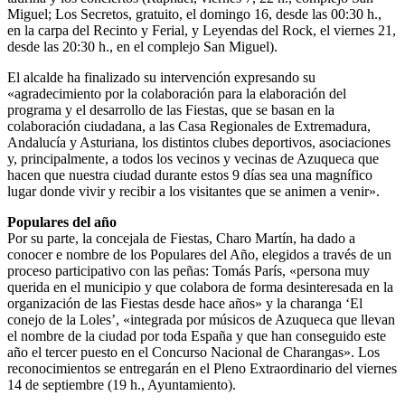
Miguel; Los Secretos, gratuito, el domingo 16, desde las 00:30 h.,
en la carpa del Recinto y Ferial, y Leyendas del Rock, el viernes 21,
desde las 20:30 h., en el complejo San Miguel).
El alcalde ha finalizado su intervención expresando su
«agradecimiento por la colaboración para la elaboración del
programa y el desarrollo de las Fiestas, que se basan en la
colaboración ciudadana, a las Casa Regionales de Extremadura,
Andalucía y Asturiana, los distintos clubes deportivos, asociaciones
y, principalmente, a todos los vecinos y vecinas de Azuqueca que
hacen que nuestra ciudad durante estos 9 días sea una magnífico
lugar donde vivir y recibir a los visitantes que se animen a venir».
Populares del año
Por su parte, la concejala de Fiestas, Charo Martín, ha dado a
conocer e nombre de los Populares del Año, elegidos a través de un
proceso participativo con las peñas: Tomás París, «persona muy
querida en el municipio y que colabora de forma desinteresada en la
organización de las Fiestas desde hace años» y la charanga ‘El
conejo de la Loles’, «integrada por músicos de Azuqueca que llevan
el nombre de la ciudad por toda España y que han conseguido este
año el tercer puesto en el Concurso Nacional de Charangas». Los
reconocimientos se entregarán en el Pleno Extraordinario del viernes
14 de septiembre (19 h., Ayuntamiento).