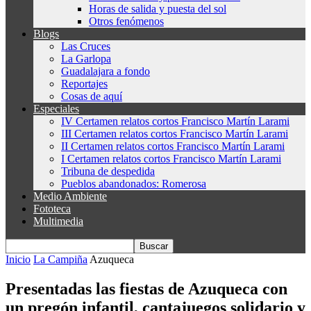
Horas de salida y puesta del sol
Otros fenómenos
Blogs
Las Cruces
La Garlopa
Guadalajara a fondo
Reportajes
Cosas de aquí
Especiales
IV Certamen relatos cortos Francisco Martín Larami
III Certamen relatos cortos Francisco Martín Larami
II Certamen relatos cortos Francisco Martín Larami
I Certamen relatos cortos Francisco Martín Larami
Tribuna de despedida
Pueblos abandonados: Romerosa
Medio Ambiente
Fototeca
Multimedia
Inicio
La Campiña
Azuqueca
Presentadas las fiestas de Azuqueca con
un pregón infantil, cantajuegos solidario y