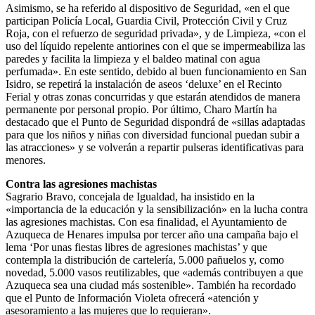
Asimismo, se ha referido al dispositivo de Seguridad, «en el que
participan Policía Local, Guardia Civil, Protección Civil y Cruz
Roja, con el refuerzo de seguridad privada», y de Limpieza, «con el
uso del líquido repelente antiorines con el que se impermeabiliza las
paredes y facilita la limpieza y el baldeo matinal con agua
perfumada». En este sentido, debido al buen funcionamiento en San
Isidro, se repetirá la instalación de aseos ‘deluxe’ en el Recinto
Ferial y otras zonas concurridas y que estarán atendidos de manera
permanente por personal propio. Por último, Charo Martín ha
destacado que el Punto de Seguridad dispondrá de «sillas adaptadas
para que los niños y niñas con diversidad funcional puedan subir a
las atracciones» y se volverán a repartir pulseras identificativas para
menores.
Contra las agresiones machistas
Sagrario Bravo, concejala de Igualdad, ha insistido en la
«importancia de la educación y la sensibilización» en la lucha contra
las agresiones machistas. Con esa finalidad, el Ayuntamiento de
Azuqueca de Henares impulsa por tercer año una campaña bajo el
lema ‘Por unas fiestas libres de agresiones machistas’ y que
contempla la distribución de cartelería, 5.000 pañuelos y, como
novedad, 5.000 vasos reutilizables, que «además contribuyen a que
Azuqueca sea una ciudad más sostenible». También ha recordado
que el Punto de Información Violeta ofrecerá «atención y
asesoramiento a las mujeres que lo requieran».