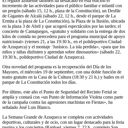
El regidor azudense también ha destacado en esta edición el
incremento de las actividades para el público familiar e infantil con
un pregón (sábado 15, 12 h., plaza de la Constitución), un Desfile
de Gigantes de Alcalá (sábado 22, 12 h., desde el parque de La
Ermita a la plaza de La Constitución), la Plaza de la Ilusión, ubicada
en la plaza 3 de Abril y que acogerá espectáculos por las tardes; el
concierto de Cantajuegos, «gratuito y solidario con la entrega de dos
kilos de comida no perecedera para el programa municipal de apoyo
nutricional» (viernes 21, a las 19:30 h., en el polideportivo Ciudad
de Azuqueca) y el montaje ‘Jurásico. La isla perdida», «para que los
niños y niñas disfruten y aprendan sobre dinosaurios» (sábado 22,
19:30 h., polideportivo Ciudad de Azuqueca).
Otra novedad del programa es la recuperación del Día de los
Mayores, el miércoles 19 de septiembre, con una doble función de
teatro gratuito en la Casa de la Cultura (18:30 y 21 h.) y bailes en el
parque de La Constitución todos los días.
Por último, este año el Punto de Seguridad del Recinto Ferial se
amplía y contará con «un Punto de Información Violeta como parte
de la campaña contra las agresiones machistas en Fiestas», ha
señalado José Luis Blanco.
La Semana Grande de Azuqueca se completa con actividades
deportivas, culturales y de ocio, con un lugar destacado para la feria
taurina y los conciertos (Raphael, viernes 7, 22 h., complejo San