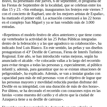
Bravo, ha presentado este jueves, 6 de septiembre, el programa de
las Fiestas de Septiembre de la localidad, que se celebran entre los
días 15 y 23. «Sin embargo, inauguramos los festejos este viernes 7
con el concierto de Raphael, uno de los mejores artistas de España»,
ha matizado el primer edil. La actuación comenzará a las 22 horas
en el complejo San Miguel y ya se han vendido más de 3.000
entradas.
«Repetimos el modelo festivo de años anteriores y que tiene como
eje vertebrador la actividad de las 25 Peñas Públicas integradas
dentro de la federación y a las que agradezco su colaboración», ha
indicado José Luis Blanco. En este sentido, las peñas y sus diseños
protagonizan el 43º Desfile de Carrozas, Fiesta de Interés Turístico
Regional. Este año, se han introducido varias mejoras, según ha
anunciado el alcalde. «Se colocarán vallas a lo largo del recorrido
para evitar riesgos a todas las personas y, especialmente, al público
infantil y, además, para garantizar que no se existan situaciones de
peligrosidad», ha explicado. Además, se van a instalar gradas con
capacidad para más de mil personas «con el objetivo de lograr que
las personas mayores y movilidad reducida puedan disfrutar del
Desfile en su integridad, con una duración de más de dos horas».
Por último, se ha decorado el recorrido con corazones rojos en las
farolas «como muestra del cariño y el afecto que la ciudad de
Azuqueca tiene a su desfile de carrozas».