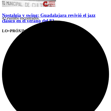
Nostalgia y swing: Guadalajara revivió el jazz
42 eventos encontrados.
clásico en el verano del 82
LO+PRÓXIMO (CITAS)