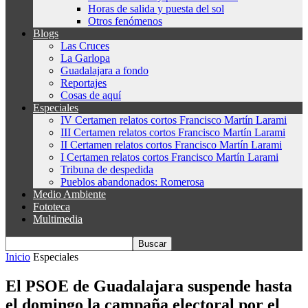
Horas de salida y puesta del sol
Otros fenómenos
Blogs
Las Cruces
La Garlopa
Guadalajara a fondo
Reportajes
Cosas de aquí
Especiales
IV Certamen relatos cortos Francisco Martín Larami
III Certamen relatos cortos Francisco Martín Larami
II Certamen relatos cortos Francisco Martín Larami
I Certamen relatos cortos Francisco Martín Larami
Tribuna de despedida
Pueblos abandonados: Romerosa
Medio Ambiente
Fototeca
Multimedia
Inicio
Especiales
El PSOE de Guadalajara suspende hasta
el domingo la campaña electoral por el