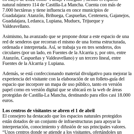
natural número 114 de Castilla-La Mancha. Cuenta con más de
7.000 hectáreas y tiene influencia en once municipios de
Guadalajara: Atanzón, Brihuega, Caspueñas, Centenera, Gajanejos,
Guadalajara, Ledanca, Lupiana, Muduex, Trijueque y
Valdeavellano.
Asimismo, ha avanzado que se propone dotar a este espacio de una
red de senderos que recorran el mismo de una forma estructurada,
ordenada e interpretada. Así, se trabaja ya en tres senderos, dos
circulares (por un lado, en Fuentes de la Alcarria y, por otro, entre
Atanzón, Caspueñas y Valdeavellano) y un tercero lineal, entre
Fuentes de la Alcarria y Lupiana.
Además, se está confeccionando material divulgativo para mejorar la
experiencia del visitante con la elaboración de un folleto-guía del
espacio que incorpore un mapa de uso público, tanto en versión
papel como en versión digital que se ubicará en la web de áreas
protegidas de Castilla-La Mancha, destinando para ellos casi 18.000
euros.
Los centros de visitantes se abren el 1 de abril
El consejero ha destacado que los espacios naturales protegidos
están dotados de un conjunto de infraestructuras para apoyar la
interpretación, conocimiento y difusión de sus principales valores.
“Unos centros donde se atiende a los visitantes, ofertándoles un