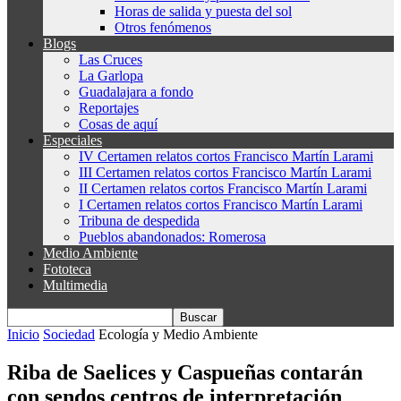
Horas de salida y puesta del sol
Otros fenómenos
Blogs
Las Cruces
La Garlopa
Guadalajara a fondo
Reportajes
Cosas de aquí
Especiales
IV Certamen relatos cortos Francisco Martín Larami
III Certamen relatos cortos Francisco Martín Larami
II Certamen relatos cortos Francisco Martín Larami
I Certamen relatos cortos Francisco Martín Larami
Tribuna de despedida
Pueblos abandonados: Romerosa
Medio Ambiente
Fototeca
Multimedia
Inicio
Sociedad
Ecología y Medio Ambiente
Riba de Saelices y Caspueñas contarán
con sendos centros de interpretación