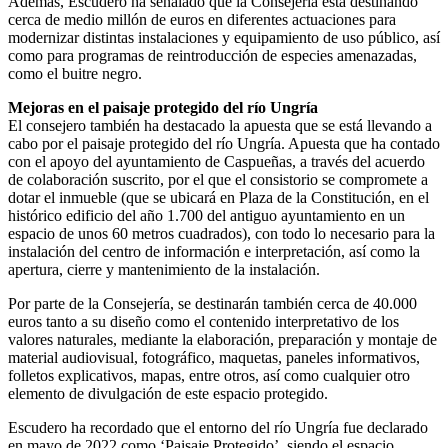
Además, Escudero ha señalado que la Consejería está destinando
cerca de medio millón de euros en diferentes actuaciones para
modernizar distintas instalaciones y equipamiento de uso público, así
como para programas de reintroducción de especies amenazadas,
como el buitre negro.
Mejoras en el paisaje protegido del río Ungría
El consejero también ha destacado la apuesta que se está llevando a
cabo por el paisaje protegido del río Ungría. Apuesta que ha contado
con el apoyo del ayuntamiento de Caspueñas, a través del acuerdo
de colaboración suscrito, por el que el consistorio se compromete a
dotar el inmueble (que se ubicará en Plaza de la Constitución, en el
histórico edificio del año 1.700 del antiguo ayuntamiento en un
espacio de unos 60 metros cuadrados), con todo lo necesario para la
instalación del centro de información e interpretación, así como la
apertura, cierre y mantenimiento de la instalación.
Por parte de la Consejería, se destinarán también cerca de 40.000
euros tanto a su diseño como el contenido interpretativo de los
valores naturales, mediante la elaboración, preparación y montaje de
material audiovisual, fotográfico, maquetas, paneles informativos,
folletos explicativos, mapas, entre otros, así como cualquier otro
elemento de divulgación de este espacio protegido.
Escudero ha recordado que el entorno del río Ungría fue declarado
en mayo de 2022 como ‘Paisaje Protegido’, siendo el espacio