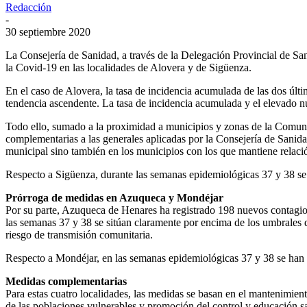
Redacción
-
30 septiembre 2020
La Consejería de Sanidad, a través de la Delegación Provincial de Sa
la Covid-19 en las localidades de Alovera y de Sigüenza.
En el caso de Alovera, la tasa de incidencia acumulada de las dos últi
tendencia ascendente. La tasa de incidencia acumulada y el elevado n
Todo ello, sumado a la proximidad a municipios y zonas de la Comuni
complementarias a las generales aplicadas por la Consejería de Sanida
municipal sino también en los municipios con los que mantiene relació
Respecto a Sigüenza, durante las semanas epidemiológicas 37 y 38 se
Prórroga de medidas en Azuqueca y Mondéjar
Por su parte, Azuqueca de Henares ha registrado 198 nuevos contagios e
las semanas 37 y 38 se sitúan claramente por encima de los umbrales d
riesgo de transmisión comunitaria.
Respecto a Mondéjar, en las semanas epidemiológicas 37 y 38 se han 
Medidas complementarias
Para estas cuatro localidades, las medidas se basan en el mantenimient
de las poblaciones vulnerables y promoción del control y educación sa