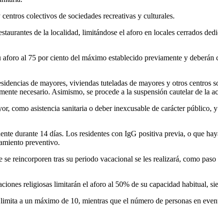
 centros colectivos de sociedades recreativas y culturales.
staurantes de la localidad, limitándose el aforo en locales cerrados ded
su aforo al 75 por ciento del máximo establecido previamente y deberán 
n residencias de mayores, viviendas tuteladas de mayores y otros centros
tamente necesario. Asimismo, se procede a la suspensión cautelar de la a
yor, como asistencia sanitaria o deber inexcusable de carácter público, 
dente durante 14 días. Los residentes con IgG positiva previa, o que ha
lamiento preventivo.
e se reincorporen tras su periodo vacacional se les realizará, como pas
braciones religiosas limitarán el aforo al 50% de su capacidad habitual,
 limita a un máximo de 10, mientras que el número de personas en even