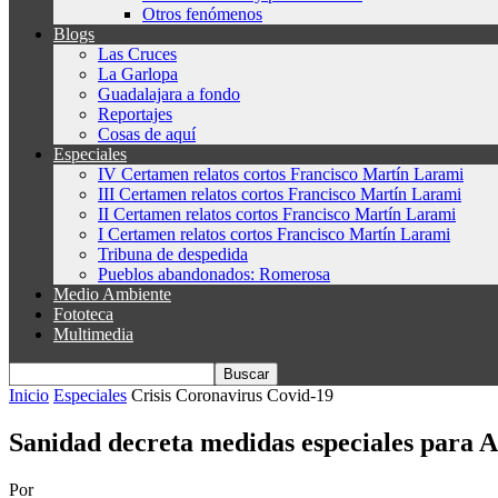
Otros fenómenos
Blogs
Las Cruces
La Garlopa
Guadalajara a fondo
Reportajes
Cosas de aquí
Especiales
IV Certamen relatos cortos Francisco Martín Larami
III Certamen relatos cortos Francisco Martín Larami
II Certamen relatos cortos Francisco Martín Larami
I Certamen relatos cortos Francisco Martín Larami
Tribuna de despedida
Pueblos abandonados: Romerosa
Medio Ambiente
Fototeca
Multimedia
Inicio
Especiales
Crisis Coronavirus Covid-19
Sanidad decreta medidas especiales para A
Por