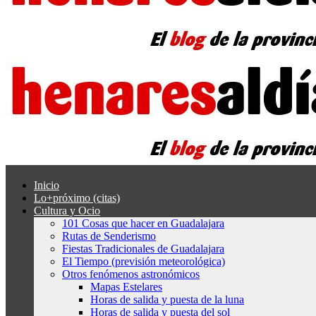
Inicio
Lo+próximo (citas)
Cultura y Ocio
101 Cosas que hacer en Guadalajara
Rutas de Senderismo
Fiestas Tradicionales de Guadalajara
El Tiempo (previsión meteorológica)
Otros fenómenos astronómicos
Mapas Estelares
Horas de salida y puesta de la luna
Horas de salida y puesta del sol