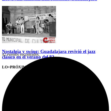
Nostalgia y swing: Guadalajara revivió el jazz
42 eventos encontrados.
clásico en el verano del 82
LO+PRÓXIMO (CITAS)