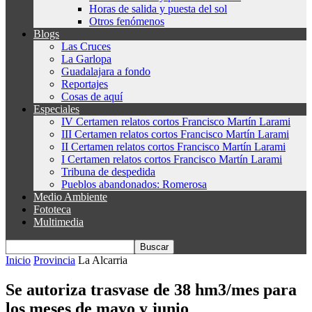
Horas de salida y puesta del sol
Otros fenómenos
Blogs
Las Cruces
La Garlopa
Guadalajara a fondo
Reportajes
Cosas de aquí
Especiales
IV Certamen relatos cortos Francisco Martín Larami
III Certamen relatos cortos Francisco Martín Larami
II Certamen relatos cortos Francisco Martín Larami
I Certamen relatos cortos Francisco Martín Larami
Tribuna de despedida
Pueblos abandonados: Romerosa
Medio Ambiente
Fototeca
Multimedia
Inicio
Provincia
La Alcarria
Se autoriza trasvase de 38 hm3/mes para
los meses de mayo y junio