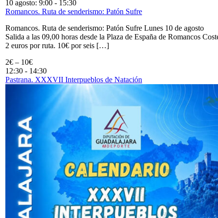
10 agosto: 9:00
-
15:30
Romancos. Ruta de senderismo: Patón Sufre
Romancos. Ruta de senderismo: Patón Sufre Lunes 10 de agosto
Salida a las 09,00 horas desde la Plaza de España de Romancos Cost
2 euros por ruta. 10€ por seis […]
2€ – 10€
12:30
-
14:30
Pastrana. XXXVII Interpueblos de Natación