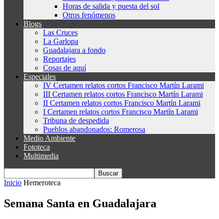
Horas de salida y puesta del sol
Otros fenómenos
Blogs
Las Cruces
La Garlopa
Guadalajara a fondo
Reportajes
Cosas de aquí
Especiales
IV Certamen relatos cortos Francisco Martín Larami
III Certamen relatos cortos Francisco Martín Larami
II Certamen relatos cortos Francisco Martín Larami
I Certamen relatos cortos Francisco Martín Larami
Tribuna de despedida
Pueblos abandonados: Romerosa
Medio Ambiente
Fototeca
Multimedia
Inicio
Hemeroteca
Semana Santa en Guadalajara