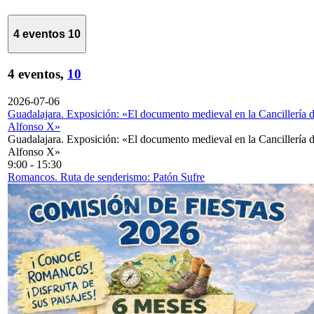
4 eventos
10
4 eventos,
10
2026-07-06
Guadalajara. Exposición: «El documento medieval en la Cancillería 
Alfonso X»
Guadalajara. Exposición: «El documento medieval en la Cancillería 
Alfonso X»
9:00
-
15:30
Romancos. Ruta de senderismo: Patón Sufre