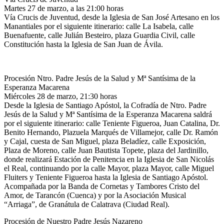
Martes 27 de marzo, a las 21:00 horas
Vía Crucis de Juventud, desde la Iglesia de San José Artesano en los
Manantiales por el siguiente itinerario: calle La Isabela, calle
Buenafuente, calle Julián Besteiro, plaza Guardia Civil, calle
Constitución hasta la Iglesia de San Juan de Ávila.
Procesión Ntro. Padre Jesús de la Salud y Mª Santísima de la
Esperanza Macarena
Miércoles 28 de marzo, 21:30 horas
Desde la Iglesia de Santiago Apóstol, la Cofradía de Ntro. Padre
Jesús de la Salud y Mª Santísima de la Esperanza Macarena saldrá
por el siguiente itinerario: calle Teniente Figueroa, Juan Catalina, Dr.
Benito Hernando, Plazuela Marqués de Villamejor, calle Dr. Ramón
y Cajal, cuesta de San Miguel, plaza Beladíez, calle Exposición,
Plaza de Moreno, calle Juan Bautista Topete, plaza del Jardinillo,
donde realizará Estación de Penitencia en la Iglesia de San Nicolás
el Real, continuando por la calle Mayor, plaza Mayor, calle Miguel
Fluiters y Teniente Figueroa hasta la Iglesia de Santiago Apóstol.
Acompañada por la Banda de Cornetas y Tambores Cristo del
Amor, de Tarancón (Cuenca) y por la Asociación Musical
“Arriaga”, de Granátula de Calatrava (Ciudad Real).
Procesión de Nuestro Padre Jesús Nazareno