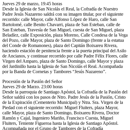
Jueves 29 de marzo, 19:45 horas
Desde la Iglesia de San Nicolás el Real, la Cofradía de Nuestro
Padre Jesús Nazareno saldrá con su imagen titular, por el siguiente
recorrido: calle Mayor, calle Alfonso López de Haro, calle San
Bartolomé, calle Benito Chavarri, plaza de San Esteban, calle de
San Esteban, Travesía de San Miguel, cuesta de San Miguel, plaza
Beladíez, calle Exposición, plaza Moreno, Calle Condesa de la Vega
del Pozo, calle Mayor, plaza de Santo Domingo (frente a la estatua
del Conde de Romanones), plaza del Capitán Boixareu Rivera,
haciendo estación de penitencia frente a la puerta principal del Asilo
de Ancianos, y continuar recorrido por calle Padre Félix Flores, calle
Virgen del Amparo, plaza de Santo Domingo, calle Mayor y plaza
del Jardinillo hasta la Iglesia de San Nicolás el Real. Acompañada
por la Banda de Cornetas y Tambores “Jesús Nazareno”.
Procesión de la Pasión del Señor
Jueves 29 de Marzo. 23:00 horas
Desde la parroquia de Santiago Apóstol, la Cofradía de la Pasión del
Señor saldrá con los pasos de Ntro. Padre Jesús de la Pasión, Cristo
de la Expiración (Cementerio Municipal) y Ntra. Sra. Virgen de la
Piedad con el siguiente recorrido: Miguel Fluiters, plaza Mayor,
calle Mayor, plaza de Santo Domingo, Boixareu Rivera, Doctor
Ramón y Cajal, Ingeniero Mariño, Francisco Cuesta, Miguel
Fluiters, Teniente Figueroa hasta la Iglesia de Santiago Apóstol.
Acompañada por el Grupo de Tambores de la Cofradía