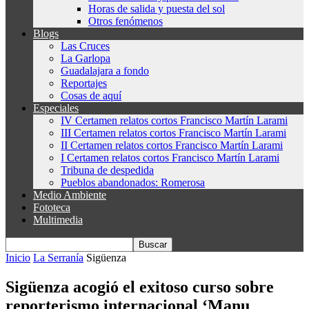
Horas de salida y puesta del sol
Otros fenómenos
Blogs
Las Cruces
La Garlopa
Guadalajara a fondo
Reportajes
Cosas de aquí
Especiales
IV Certamen relatos cortos Francisco Martín Larami
III Certamen relatos cortos Francisco Martín Larami
II Certamen relatos cortos Francisco Martín Larami
I Certamen relatos cortos Francisco Martín Larami
Tribuna de despedida
Pueblos abandonados: Romerosa
Medio Ambiente
Fototeca
Multimedia
Inicio
La Serranía
Sigüenza
Sigüenza acogió el exitoso curso sobre
reporterismo internacional ‘Manu