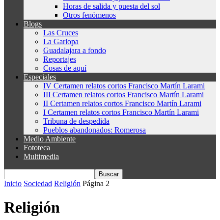
Horas de salida y puesta del sol
Otros fenómenos
Blogs
Las Cruces
La Garlopa
Guadalajara a fondo
Reportajes
Cosas de aquí
Especiales
IV Certamen relatos cortos Francisco Martín Larami
III Certamen relatos cortos Francisco Martín Larami
II Certamen relatos cortos Francisco Martín Larami
I Certamen relatos cortos Francisco Martín Larami
Tribuna de despedida
Pueblos abandonados: Romerosa
Medio Ambiente
Fototeca
Multimedia
Inicio
Sociedad
Religión
Página 2
Religión