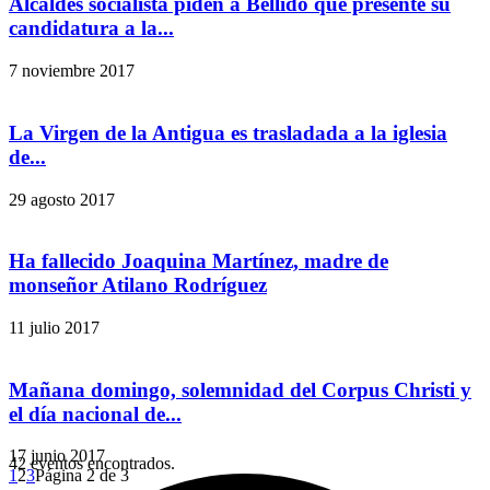
Alcaldes socialista piden a Bellido que presente su
candidatura a la...
7 noviembre 2017
La Virgen de la Antigua es trasladada a la iglesia
de...
29 agosto 2017
Ha fallecido Joaquina Martínez, madre de
monseñor Atilano Rodríguez
11 julio 2017
Mañana domingo, solemnidad del Corpus Christi y
el día nacional de...
17 junio 2017
42 eventos encontrados.
1
2
3
Página 2 de 3