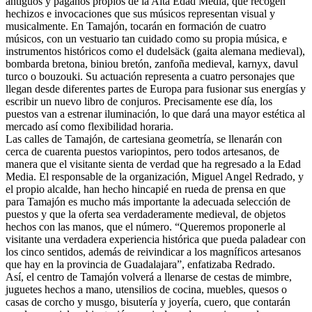
antiguos y paganos propios de la Alta Edad Media, que recogen
hechizos e invocaciones que sus músicos representan visual y
musicalmente. En Tamajón, tocarán en formación de cuatro
músicos, con un vestuario tan cuidado como su propia música, e
instrumentos históricos como el dudelsäck (gaita alemana medieval),
bombarda bretona, biniou bretón, zanfoña medieval, karnyx, davul
turco o bouzouki. Su actuación representa a cuatro personajes que
llegan desde diferentes partes de Europa para fusionar sus energías y
escribir un nuevo libro de conjuros. Precisamente ese día, los
puestos van a estrenar iluminación, lo que dará una mayor estética al
mercado así como flexibilidad horaria.
Las calles de Tamajón, de cartesiana geometría, se llenarán con
cerca de cuarenta puestos variopintos, pero todos artesanos, de
manera que el visitante sienta de verdad que ha regresado a la Edad
Media. El responsable de la organización, Miguel Angel Redrado, y
el propio alcalde, han hecho hincapié en rueda de prensa en que
para Tamajón es mucho más importante la adecuada selección de
puestos y que la oferta sea verdaderamente medieval, de objetos
hechos con las manos, que el número. “Queremos proponerle al
visitante una verdadera experiencia histórica que pueda paladear con
los cinco sentidos, además de reivindicar a los magníficos artesanos
que hay en la provincia de Guadalajara”, enfatizaba Redrado.
Así, el centro de Tamajón volverá a llenarse de cestas de mimbre,
juguetes hechos a mano, utensilios de cocina, muebles, quesos o
casas de corcho y musgo, bisutería y joyería, cuero, que contarán