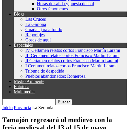
Horas de salida y puesta del sol
Otros fenómenos
Blogs
Las Cruces
La Garlopa
Guadalajara a fondo
Reportajes
Cosas de aquí
Especiales
IV Certamen relatos cortos Francisco Martín Larami
III Certamen relatos cortos Francisco Martín Larami
II Certamen relatos cortos Francisco Martín Larami
I Certamen relatos cortos Francisco Martín Larami
Tribuna de despedida
Pueblos abandonados: Romerosa
Medio Ambiente
Fototeca
Multimedia
Inicio
Provincia
La Serranía
Tamajón regresará al medievo con la
feria medieval del 13 al 15 de mayo