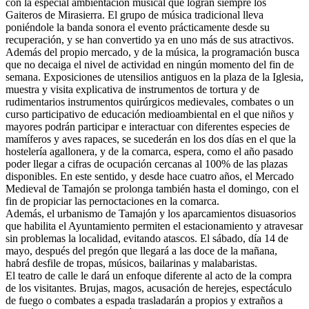
con la especial ambientación musical que logran siempre los
Gaiteros de Mirasierra. El grupo de música tradicional lleva
poniéndole la banda sonora el evento prácticamente desde su
recuperación, y se han convertido ya en uno más de sus atractivos.
Además del propio mercado, y de la música, la programación busca
que no decaiga el nivel de actividad en ningún momento del fin de
semana. Exposiciones de utensilios antiguos en la plaza de la Iglesia,
muestra y visita explicativa de instrumentos de tortura y de
rudimentarios instrumentos quirúrgicos medievales, combates o un
curso participativo de educación medioambiental en el que niños y
mayores podrán participar e interactuar con diferentes especies de
mamíferos y aves rapaces, se sucederán en los dos días en el que la
hostelería agallonera, y de la comarca, espera, como el año pasado
poder llegar a cifras de ocupación cercanas al 100% de las plazas
disponibles. En este sentido, y desde hace cuatro años, el Mercado
Medieval de Tamajón se prolonga también hasta el domingo, con el
fin de propiciar las pernoctaciones en la comarca.
Además, el urbanismo de Tamajón y los aparcamientos disuasorios
que habilita el Ayuntamiento permiten el estacionamiento y atravesar
sin problemas la localidad, evitando atascos. El sábado, día 14 de
mayo, después del pregón que llegará a las doce de la mañana,
habrá desfile de tropas, músicos, bailarinas y malabaristas.
El teatro de calle le dará un enfoque diferente al acto de la compra
de los visitantes. Brujas, magos, acusación de herejes, espectáculo
de fuego o combates a espada trasladarán a propios y extraños a