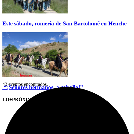
Este sábado, romería de San Bartolomé en Henche
42 eventos encontrados.
“¡Señores hermanos, a caballo!”
LO+PRÓXIMO (CITAS)