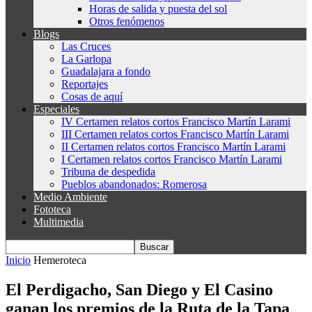
Horas de salida y puesta del sol
Otros fenómenos
Blogs
Las Cruces
La Garlopa
Guadalajara a fondo
Reportajes
Cosas de aquí
Especiales
IV Certamen relatos cortos Francisco Martín Larami
III Certamen relatos cortos Francisco Martín Larami
II Certamen relatos cortos Francisco Martín Larami
I Certamen relatos cortos Francisco Martín Larami
Tribuna de despedida
Pueblos abandonados: Romerosa
Medio Ambiente
Fototeca
Multimedia
Inicio
Hemeroteca
El Perdigacho, San Diego y El Casino
ganan los premios de la Ruta de la Tapa