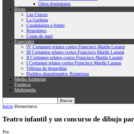
Otros fenómenos
Blogs
Las Cruces
La Garlopa
Guadalajara a fondo
Reportajes
Cosas de aquí
Especiales
IV Certamen relatos cortos Francisco Martín Larami
III Certamen relatos cortos Francisco Martín Larami
II Certamen relatos cortos Francisco Martín Larami
I Certamen relatos cortos Francisco Martín Larami
Tribuna de despedida
Pueblos abandonados: Romerosa
Medio Ambiente
Fototeca
Multimedia
Inicio
Hemeroteca
Teatro infantil y un concurso de dibujo pa
Por