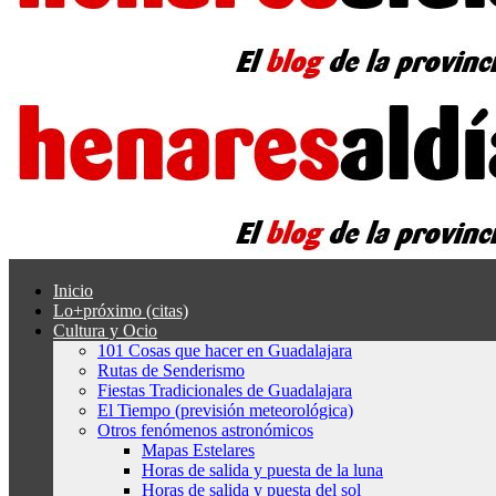
Inicio
Lo+próximo (citas)
Cultura y Ocio
101 Cosas que hacer en Guadalajara
Rutas de Senderismo
Fiestas Tradicionales de Guadalajara
El Tiempo (previsión meteorológica)
Otros fenómenos astronómicos
Mapas Estelares
Horas de salida y puesta de la luna
Horas de salida y puesta del sol