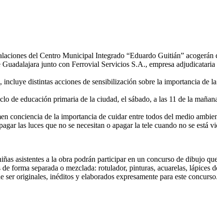
nstalaciones del Centro Municipal Integrado “Eduardo Guitián” acogerán 
e Guadalajara junto con Ferrovial Servicios S.A., empresa adjudicataria
cluye distintas acciones de sensibilización sobre la importancia de la 
o de educación primaria de la ciudad, el sábado, a las 11 de la mañana,
n conciencia de la importancia de cuidar entre todos del medio ambient
agar las luces que no se necesitan o apagar la tele cuando no se está v
ñas asistentes a la obra podrán participar en un concurso de dibujo que
s de forma separada o mezclada: rotulador, pinturas, acuarelas, lápices d
de ser originales, inéditos y elaborados expresamente para este concurs