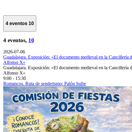
4 eventos
10
4 eventos,
10
2026-07-06
Guadalajara. Exposición: «El documento medieval en la Cancillería 
Alfonso X»
Guadalajara. Exposición: «El documento medieval en la Cancillería 
Alfonso X»
9:00
-
15:30
Romancos. Ruta de senderismo: Patón Sufre