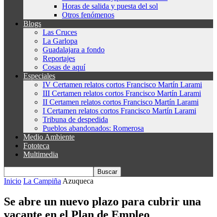
Horas de salida y puesta del sol
Otros fenómenos
Blogs
Las Cruces
La Garlopa
Guadalajara a fondo
Reportajes
Cosas de aquí
Especiales
IV Certamen relatos cortos Francisco Martín Larami
III Certamen relatos cortos Francisco Martín Larami
II Certamen relatos cortos Francisco Martín Larami
I Certamen relatos cortos Francisco Martín Larami
Tribuna de despedida
Pueblos abandonados: Romerosa
Medio Ambiente
Fototeca
Multimedia
Inicio
La Campiña
Azuqueca
Se abre un nuevo plazo para cubrir una
vacante en el Plan de Empleo