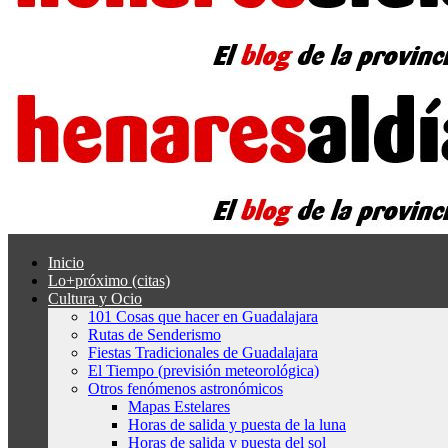
Inicio
Lo+próximo (citas)
Cultura y Ocio
101 Cosas que hacer en Guadalajara
Rutas de Senderismo
Fiestas Tradicionales de Guadalajara
El Tiempo (previsión meteorológica)
Otros fenómenos astronómicos
Mapas Estelares
Horas de salida y puesta de la luna
Horas de salida y puesta del sol