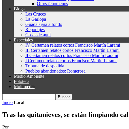
Otros fenómenos
Blogs
Las Cruces
La Garlopa
Guadalajara a fondo
Reportajes
Cosas de aquí
Especiales
IV Certamen relatos cortos Francisco Martín Larami
III Certamen relatos cortos Francisco Martín Larami
II Certamen relatos cortos Francisco Martín Larami
I Certamen relatos cortos Francisco Martín Larami
Tribuna de despedida
Pueblos abandonados: Romerosa
Medio Ambiente
Fototeca
Multimedia
Inicio
Local
Tras las quitanieves, se están limpiando c
Por