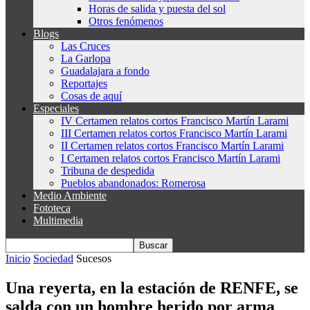
Horas de salida y puesta del sol
Otros fenómenos
Blogs
Las Cruces
La Garlopa
Guadalajara a fondo
Reportajes
Cosas de aquí
Especiales
IV Certamen relatos cortos Francisco Martín Larami
III Certamen relatos cortos Francisco Martín Larami
II Certamen relatos cortos Francisco Martín Larami
I Certamen relatos cortos Francisco Martín Larami
Tribuna de despedida
Pueblos abandonados: Romerosa
Medio Ambiente
Fototeca
Multimedia
Inicio
Sociedad
Sucesos
Una reyerta, en la estación de RENFE, se
salda con un hombre herido por arma