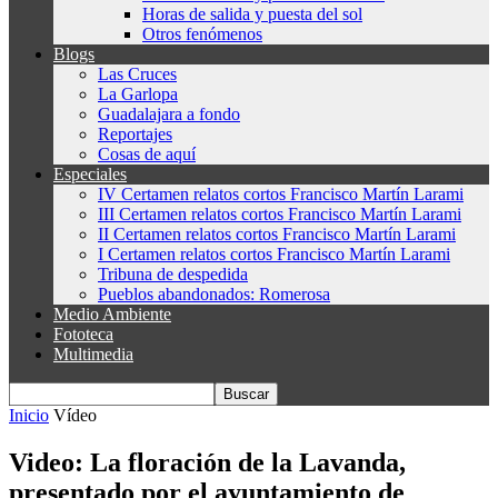
Horas de salida y puesta del sol
Otros fenómenos
Blogs
Las Cruces
La Garlopa
Guadalajara a fondo
Reportajes
Cosas de aquí
Especiales
IV Certamen relatos cortos Francisco Martín Larami
III Certamen relatos cortos Francisco Martín Larami
II Certamen relatos cortos Francisco Martín Larami
I Certamen relatos cortos Francisco Martín Larami
Tribuna de despedida
Pueblos abandonados: Romerosa
Medio Ambiente
Fototeca
Multimedia
Inicio
Vídeo
Video: La floración de la Lavanda,
presentado por el ayuntamiento de