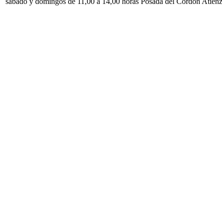
sábado y domingos de 11,00 a 14,00 horas Posada del Cordón Atien