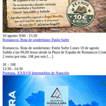
10 agosto: 9:00
-
15:30
Romancos. Ruta de senderismo: Patón Sufre
Romancos. Ruta de senderismo: Patón Sufre Lunes 10 de agosto
Salida a las 09,00 horas desde la Plaza de España de Romancos Cost
2 euros por ruta. 10€ por seis […]
2€ – 10€
12:30
-
14:30
Pastrana. XXXVII Interpueblos de Natación