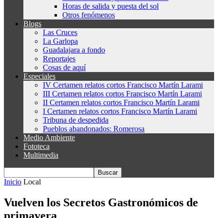
Horas de salida y puesta del sol
Otros fenómenos
Blogs
Las Cruces
La Garlopa
Guadalajara a fondo
Reportajes
Cosas de aquí
Especiales
IV Certamen relatos cortos Francisco Martín Larami
III Certamen relatos cortos Francisco Martín Larami
II Certamen relatos cortos Francisco Martín Larami
I Certamen relatos cortos Francisco Martín Larami
Tribuna de despedida
Pueblos abandonados: Romerosa
Medio Ambiente
Fototeca
Multimedia
Inicio
Local
Vuelven los Secretos Gastronómicos de
primavera