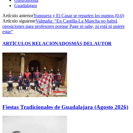
Gastronomía
Guadalajara
Artículo anterior
Yunquera y El Casar se reparten los puntos (0-0)
Artículo siguiente
Valmaña: “En Castilla-La Mancha no habrá
oposiciones para profesores porque Page ni sabe, ni está ni quiere
estar”
ARTÍCULOS RELACIONADOS
MÁS DEL AUTOR
Fiestas Tradicionales de Guadalajara (Agosto 2026)